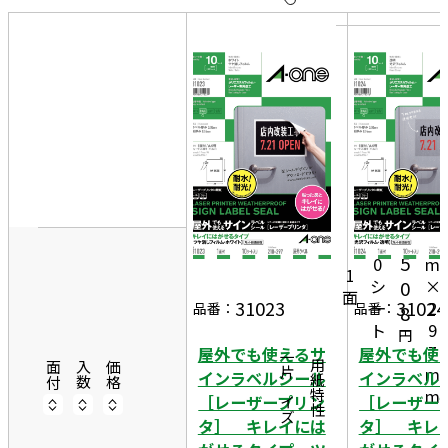
10
表
件
示
す
20
る
件
非
50
表
件
2
示
1
0
2,
1
m
5
0
m
1
シ
×
0
面
31023
31024
ー
2
品番：
品番：
8
ト
9
円
7
屋外でも使えるサ
屋外でも使
一片サイズ
商品情報
用紙特性
面付
入数
価格
m
インラベルシール
インラベル
m
［レーザープリン
［レーザー
タ］ キレイには
タ］ キレ