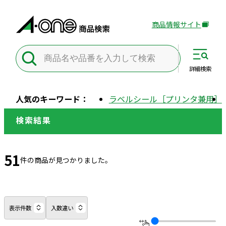
商品情報サイト
外
部
サ
イ
詳細
検索
ト
を
人気のキーワード：
ラベルシール［プリンタ兼用］
別
ウ
検索結果
イ
ン
ド
51
件の商品が見つかりました。
ウ
で
開
き
表示件数
入数違い
ま
す