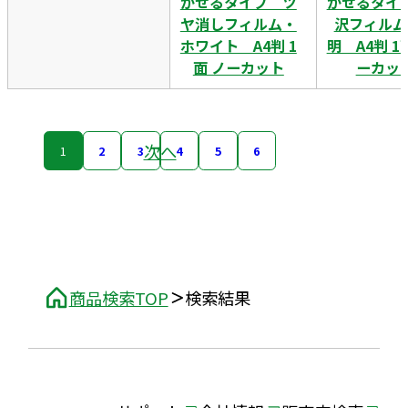
がせるタイプ ツ
がせるタイ
ヤ消しフィルム・
沢フィルム
ホワイト A4判 1
明 A4判 
面 ノーカット
ーカッ
次へ
1
2
3
4
5
6
商品検索TOP
検索結果