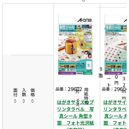
10
表
件
示
す
20
る
件
非
50
表
2
件
示
4
1
m
7
2
m
9
7
シ
×
面
0
ー
3
円
ト
2
29602
29604
一片サイズ
品番：
品番：
商品情報
用紙特性
m
面付
入数
価格
m
はがきサイズのプ
はがきサイ
リンタラベル 写
リンタラベ
真シール 角型 9
真シール 丸型
面 フォト光沢紙
面 フォト