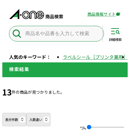
商品情報サイト
外
部
サ
イ
詳細
検索
ト
を
人気のキーワード：
ラベルシール［プリンタ兼用］
別
ウ
検索結果
イ
ン
ド
13
件の商品が見つかりました。
ウ
で
開
き
表示件数
入数違い
ま
す