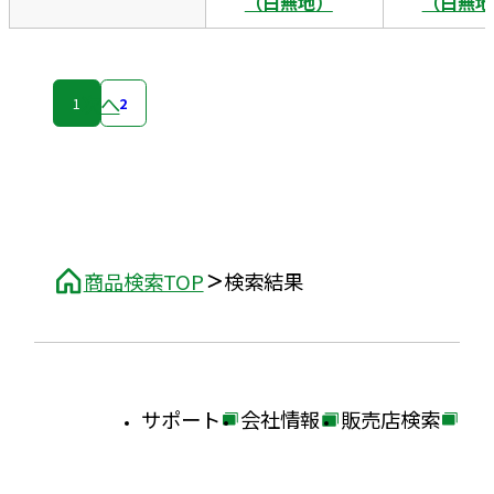
（白無地）
（白無地
次へ
1
2
商品検索TOP
検索結果
サポート
会社情報
販売店検索
外
外
外
部
部
部