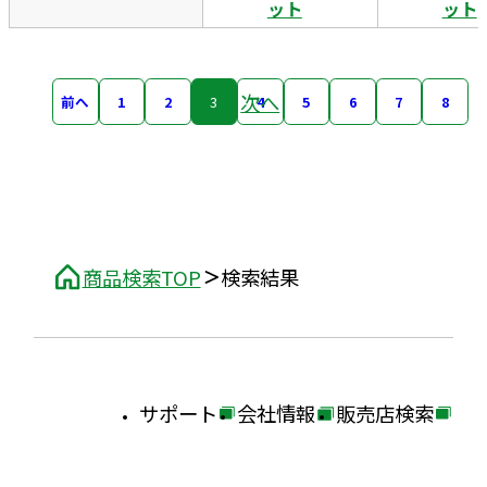
ット
ット
次へ
前へ
1
2
3
4
5
6
7
8
商品検索TOP
検索結果
サポート
会社情報
販売店検索
外
外
外
部
部
部