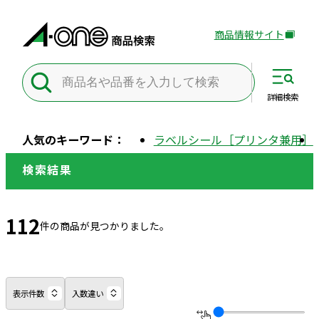
商品情報サイト
外
部
サ
イ
詳細
検索
ト
を
人気のキーワード：
ラベルシール［プリンタ兼用］
別
ウ
検索結果
イ
ン
ド
112
件の商品が見つかりました。
ウ
で
開
き
表示件数
入数違い
ま
す