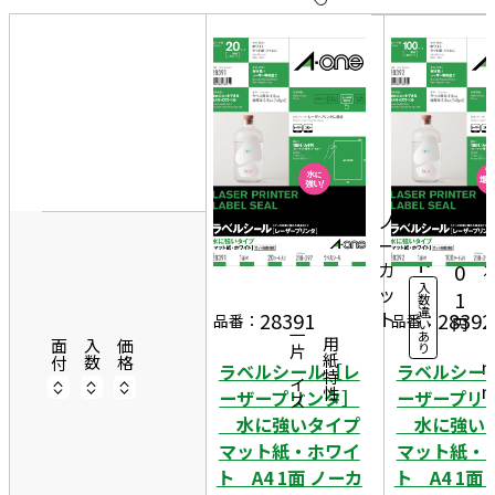
10
表
件
示
す
20
る
件
2
非
50
1
表
件
20
0
示
2,
シ
ノ
ー
1
ー
ト
カ
0
入
ッ
2
1
数
違
ト
9
28391
28392
品番：
品番：
円
い
一片サイズ
あ
7
商品情報
用紙特性
面付
入数
価格
り
ラベルシール［レ
ラベルシー
ーザープリンタ］
ーザープリ
水に強いタイプ
水に強い
マット紙・ホワイ
マット紙・
ト A4 1面 ノーカ
ト A4 1面