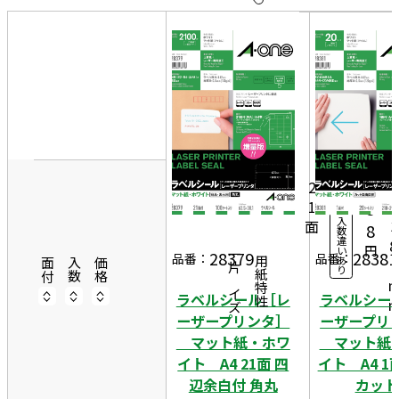
10
表
件
示
す
20
る
件
6
非
50
3
表
10
件
5
示
6,
0シ
ー
3
2
ト
1
5
入
面
3
8
数
違
8
円
い
28379
28381
一片サイズ
品番：
品番：
あ
商品情報
用紙特性
1
面付
入数
価格
り
ラベルシール［レ
ラベルシー
ーザープリンタ］
ーザープリ
マット紙・ホワ
マット紙
イト A4 21面 四
イト A4 1
辺余白付 角丸
カット