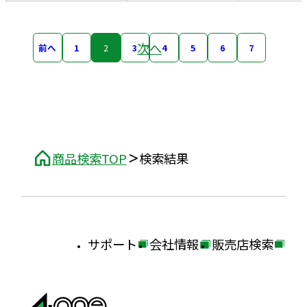
次へ
前へ
1
2
3
4
5
6
7
商品検索TOP
検索結果
サポート
会社情報
販売店検索
外
外
外
部
部
部
サ
サ
サ