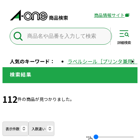
商品情報サイト
外
部
サ
イ
詳細
検索
ト
を
人気のキーワード：
ラベルシール［プリンタ兼用］
別
ウ
検索結果
イ
ン
ド
112
件の商品が見つかりました。
ウ
で
開
き
表示件数
入数違い
ま
す