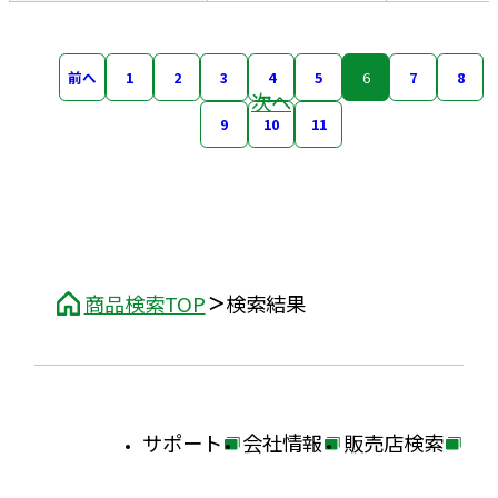
前へ
1
2
3
4
5
6
7
8
次へ
9
10
11
商品検索TOP
検索結果
サポート
会社情報
販売店検索
外
外
外
部
部
部