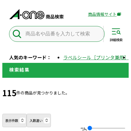
商品情報サイト
外
部
サ
イ
詳細
検索
ト
を
人気のキーワード：
ラベルシール［プリンタ兼用］
別
ウ
検索結果
イ
ン
ド
115
件の商品が見つかりました。
ウ
で
開
き
表示件数
入数違い
ま
す