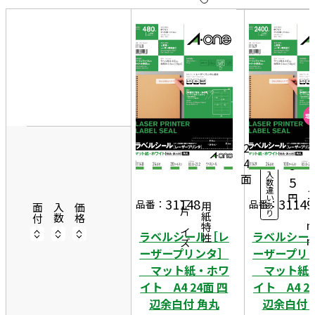
10
表
件
示
す
20
る
件
8
非
50
3
表
20
件
8
示
1,
シ
ー
5
2
ト
4
9
入
面
2
5
数
違
1
円
い
31148
31149
一片サイズ
品番：
品番：
あ
商品情報
用紙特性
2
面付
入数
価格
り
ラベルシール［レ
ラベルシー
ーザープリンタ］
ーザープリ
マット紙・ホワ
マット紙
イト A4 24面 四
イト A4 2
辺余白付 角丸
辺余白付 