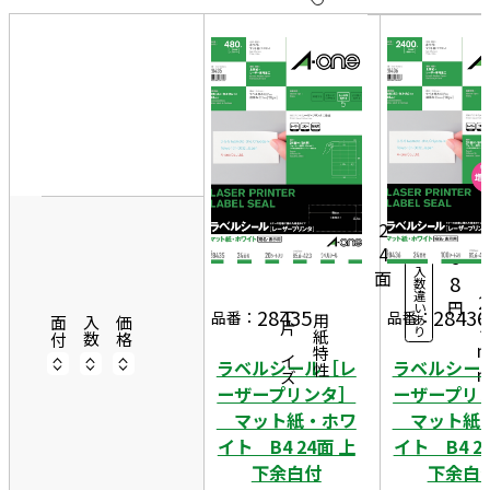
10
表
件
示
す
20
る
件
8
非
50
5
表
20
件
6
示
2,
シ
ー
0
2
ト
4
6
入
面
4
8
数
違
2
円
い
28435
28436
一片サイズ
品番：
品番：
あ
商品情報
用紙特性
3
面付
入数
価格
り
ラベルシール［レ
ラベルシー
ーザープリンタ］
ーザープリ
マット紙・ホワ
マット紙
イト B4 24面 上
イト B4 2
下余白付
下余白