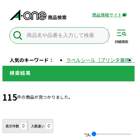
商品情報サイト
外
部
サ
イ
詳細
検索
ト
を
人気のキーワード：
ラベルシール［プリンタ兼用］
別
ウ
検索結果
イ
ン
ド
115
件の商品が見つかりました。
ウ
で
開
き
表示件数
入数違い
ま
す