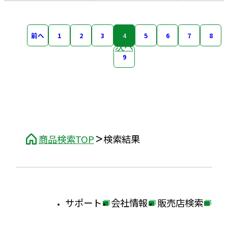
前へ
1
2
3
4
5
6
7
8
次へ
9
商品検索TOP
検索結果
サポート
会社情報
販売店検索
外
外
外
部
部
部