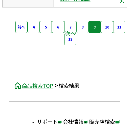
丸
前へ
4
5
6
7
8
9
10
11
次へ
12
商品検索TOP
検索結果
サポート
会社情報
販売店検索
外
外
外