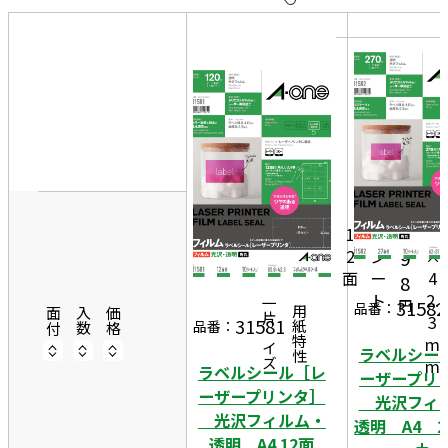
10
表
件
示
す
20
る
件
非
50
8
表
件
3.
示
8
2,
1
m
3
1
0
m
2
シ
×
9
面
ー
4
8
ト
2.
31582
円
一片サイズ
品番：
商品情報
用紙特性
面付
入数
価格
3
31581
品番：
m
ラベルシー
m
ラベルシール［レ
ーザープリ
ーザープリンタ］
光沢フィ
光沢フィルム・
透明 A4 2
透明 A4 12面