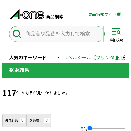
商品情報サイト
外
部
サ
イ
詳細
検索
ト
を
人気のキーワード：
ラベルシール［プリンタ兼用］
別
ウ
検索結果
イ
ン
ド
117
件の商品が見つかりました。
ウ
で
開
き
表示件数
入数違い
ま
す