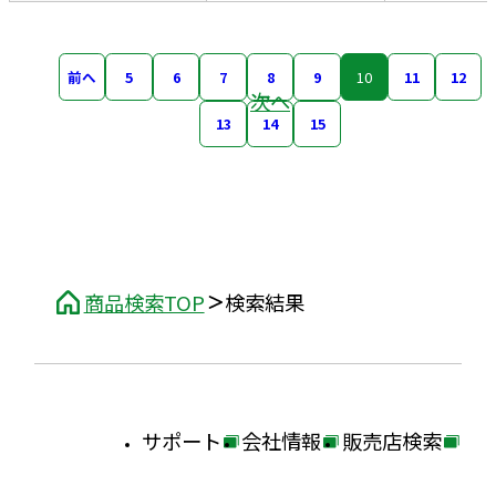
前へ
5
6
7
8
9
10
11
12
次へ
13
14
15
商品検索TOP
検索結果
サポート
会社情報
販売店検索
外
外
外
部
部
部