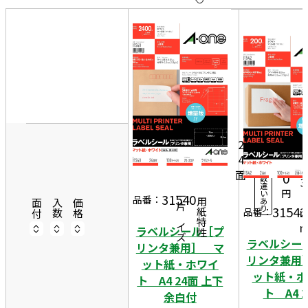
10
表
件
示
す
20
る
件
7
非
50
0
表
10
件
示
5,
0シ
ー
1
2
ト
4
7
3
入
面
0
数
3
違
円
い
9
31540
一片サイズ
品番：
あ
商品情報
用紙特性
面付
入数
価格
り
31542
品番：
ラベルシール［プ
ラベルシー
リンタ兼用］ マ
リンタ兼用
ット紙・ホワイ
ット紙・ホ
ト A4 24面 上下
ト A4 
余白付