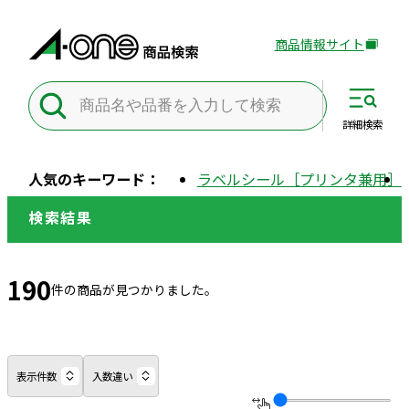
商品情報サイト
外
部
サ
イ
詳細
検索
ト
を
人気のキーワード：
ラベルシール［プリンタ兼用］
別
ウ
検索結果
イ
ン
ド
190
件の商品が見つかりました。
ウ
で
開
き
表示件数
入数違い
ま
す