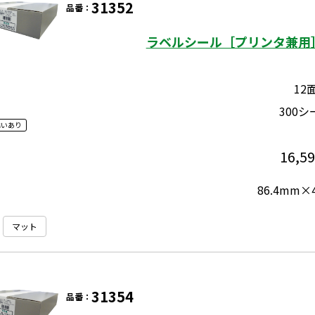
31352
品番：
ラベルシール［プリンタ兼用］
12
300シ
違いあり
16,5
86.4mm×
マット
31354
品番：