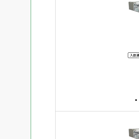
対応ソフト
下地がかくせる
水に強い
吸着
強粘着ラベル
入数
超耐水ラベル
GPNエコ商品ねっと掲載商品
再生材使用商品
グリーン購入法適合商品
FSCミックス認証紙使用商品
水再分散型のり使用商品