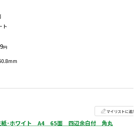
面
ート
99
円
50.8mm
マイリストに追加
紙･ホワイト A4 65面 四辺余白付 角丸