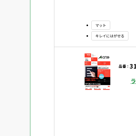
マット
キレイにはがせる
3
品番：
ラ