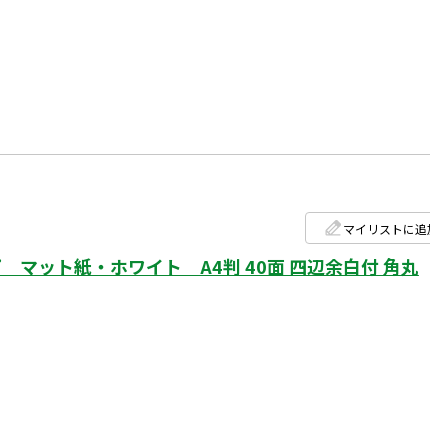
マイリストに追加
マット紙・ホワイト A4判 40面 四辺余白付 角丸