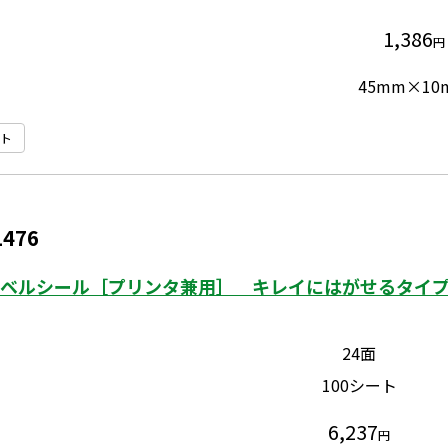
1,386
円
45mm×10
ト
1476
ベルシール［プリンタ兼用］ キレイにはがせるタイプ 
24面
100シート
6,237
円