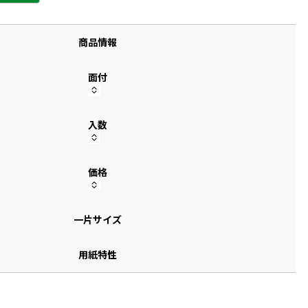
す
商品情報
面付
入数
価格
一片サイズ
用紙特性