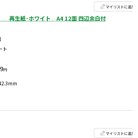
マイリストに追加
 再生紙･ホワイト A4 12面 四辺余白付
面
ート
99
円
42.3mm
マイリストに追加