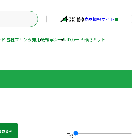
商品情報サイト
外
部
サ
ド 各種プリンタ兼用紙
転写シール
IDカード作成キット
イ
ト
を
別
ウ
イ
ン
ド
ウ
で
開
き
を見る
ま