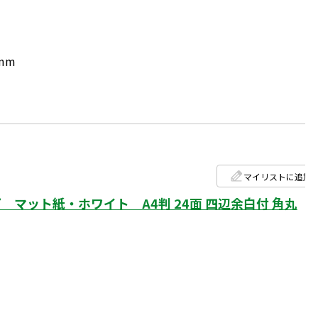
mm
マイリストに追加
マット紙・ホワイト A4判 24面 四辺余白付 角丸