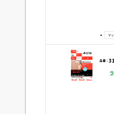
マッ
3
品番：
ラ