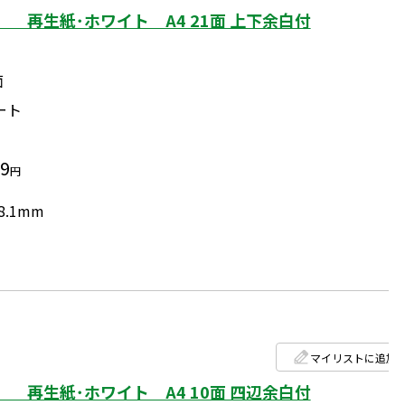
 再生紙･ホワイト A4 21面 上下余白付
面
ート
99
円
8.1mm
マイリストに追加
 再生紙･ホワイト A4 10面 四辺余白付