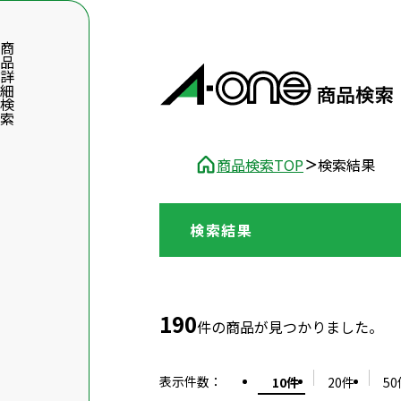
品詳細検索
商品検索TOP
検索結果
検索結果
数字5桁を入力（半角数字）
前後に文字のある品番は、文字を除いて入力してください
190
件の商品が見つかりました。
表示件数
：
10件
20件
50