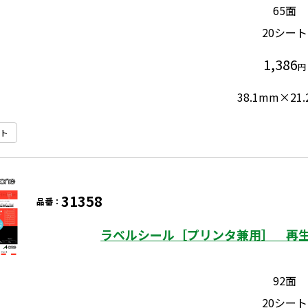
65面
20シート
1,386
円
38.1mm×21
ト
31358
品番：
ラベルシール［プリンタ兼用］ 再生
92面
20シート