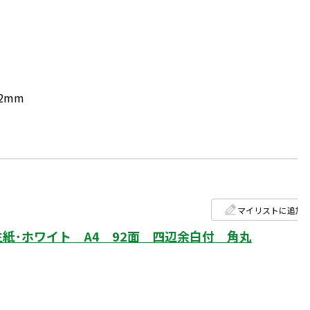
.2mm
マイリストに追加
紙･ホワイト A4 92面 四辺余白付 角丸