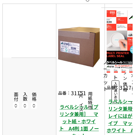
10
表
件
示
す
20
る
件
非
2
50
表
1
件
1,0
示
0
00
オ
ノ
シ
ー
ー
ー
プ
カ
ト
ン
ッ
2
価
入
31171
数
品番：
ト
9
格
違
31151
一片サイズ
品番：
い
商品情報
用紙特性
7
面付
入数
価格
あ
り
ラベルシー
ラベルシール［プ
リンタ兼用
リンタ兼用］ マ
レイにはが
ット紙・ホワイ
イプ マッ
ト A4判 1面 ノー
ホワイト A4