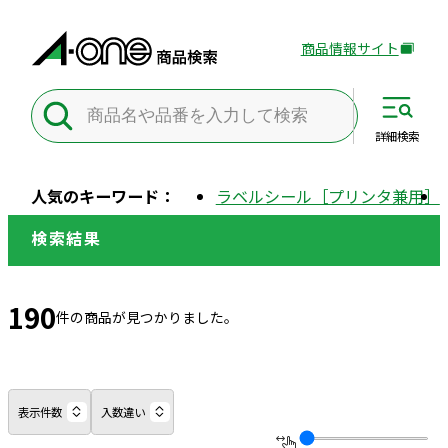
商品情報サイト
外
部
サ
イ
詳細
検索
ト
を
人気のキーワード：
ラベルシール［プリンタ兼用］
別
ウ
検索結果
イ
ン
ド
190
件の商品が見つかりました。
ウ
で
開
き
表示件数
入数違い
ま
す