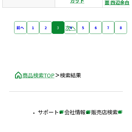
カット
面 四辺余白
次へ
前へ
1
2
3
4
5
6
7
8
商品検索TOP
検索結果
サポート
会社情報
販売店検索
外
外
外
部
部
部