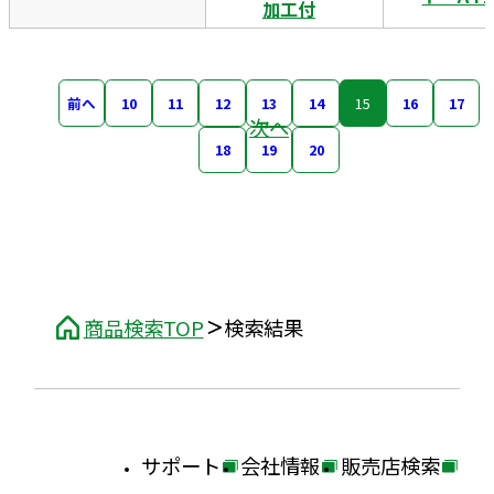
加工付
前へ
10
11
12
13
14
15
16
17
次へ
18
19
20
商品検索TOP
検索結果
サポート
会社情報
販売店検索
外
外
外