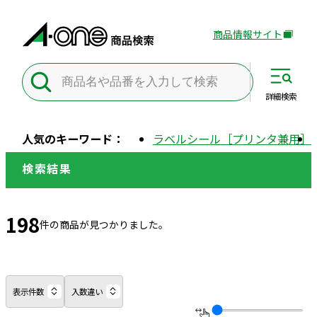
商品情報サイト
外
部
サ
イ
詳細
検索
ト
を
人気のキーワード：
ラベルシール［プリンタ兼用］
別
ウ
検索結果
イ
ン
ド
198
件の商品が見つかりました。
ウ
で
開
き
表示件数
入数違い
ま
す