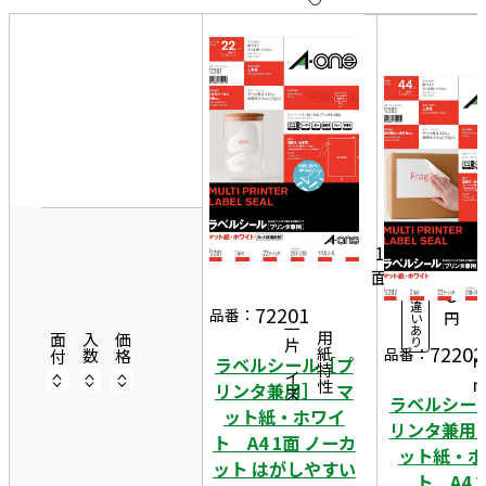
10
表
件
示
す
20
る
件
2
非
50
1
表
件
22
0
示
1,
シ
ー
2
1
ト
9
面
入
2
8
数
違
9
72201
品番：
円
い
一片サイズ
あ
7
商品情報
用紙特性
面付
入数
価格
り
72202
品番：
ラベルシール［プ
リンタ兼用］ マ
ラベルシー
ット紙・ホワイ
リンタ兼用
ト A4 1面 ノーカ
ット紙・ホ
ット はがしやすい
ト A4 