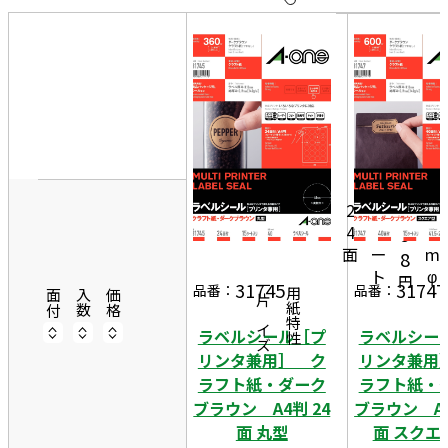
10
表
件
示
す
20
る
件
非
50
表
件
示
1,
1
4
2
2
5
0
4
シ
m
9
面
ー
m
8
ト
φ
円
31745
31747
一片サイズ
品番：
品番：
商品情報
用紙特性
面付
入数
価格
ラベルシール［プ
ラベルシー
リンタ兼用］ ク
リンタ兼用
ラフト紙・ダーク
ラフト紙・
ブラウン A4判 24
ブラウン A4
面 丸型
面 スクエ