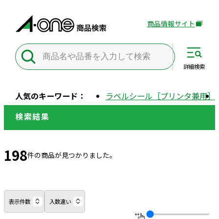
商品情報サイト
外
部
サ
イ
詳細
検索
ト
を
人気のキーワード：
ラベルシール［プリンタ兼用］
別
ウ
検索結果
イ
ン
ド
198
件の商品が見つかりました。
ウ
で
開
き
表示件数
入数違い
ま
す