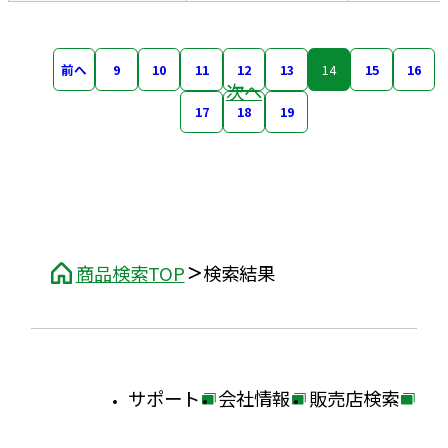
前へ
9
10
11
12
13
14
15
16
次へ
17
18
19
商品検索TOP
検索結果
サポート
会社情報
販売店検索
外
外
外
部
部
部