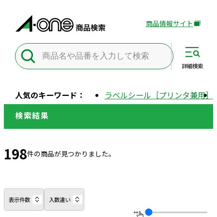
商品情報サイト
外
部
サ
イ
詳細
検索
ト
を
人気のキーワード：
ラベルシール［プリンタ兼用］
別
ウ
検索結果
イ
ン
ド
198
件の商品が見つかりました。
ウ
で
開
き
表示件数
入数違い
ま
す