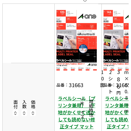
10
表
件
示
す
20
る
件
非
50
8
表
件
6.
示
4
1,
1
m
3
1
2
m
0
シ
×
8
31663
31665
面
ー
5
品番：
品番：
6
ト
0.
円
8
ラベルシール［プ
ラベルシー
一片サイズ
商品情報
用紙特性
面付
入数
価格
m
リンタ兼用］ 下
リンタ兼用
m
地がかくせて透か
地がかくせ
しても読めない修
しても読め
正タイプ マット
正タイプ 