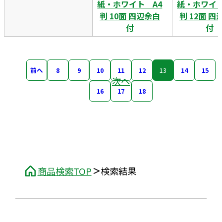
紙・ホワイト A4
紙・ホワイト
判 10面 四辺余白
判 12面 四
付
付
前へ
8
9
10
11
12
13
14
15
次へ
16
17
18
商品検索TOP
検索結果