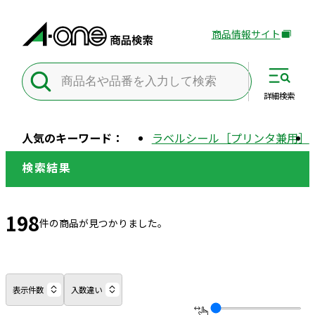
商品情報サイト
外
部
サ
イ
詳細
検索
ト
を
人気のキーワード：
ラベルシール［プリンタ兼用］
別
ウ
検索結果
イ
ン
ド
198
件の商品が見つかりました。
ウ
で
開
き
表示件数
入数違い
ま
す