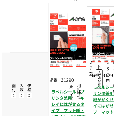
10
表
件
示
す
20
る
件
非
50
表
件
6
示
10
2
6,
0シ
ー
2
2
ト
7
3
入
面
3
7
31291
品番：
数
違
1
31290
品番：
円
い
一片サイズ
あ
商品情報
用紙特性
面付
入数
価格
ラベルシー
り
ラベルシール［プ
リンタ兼用
リンタ兼用］ キ
地がかくせ
レイにはがせるタ
イにはがせ
イプ マット紙・
プ マット