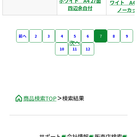
ホワイト A4 27面
ワイト A4
四辺余白付
ノーカッ
前へ
2
3
4
5
6
7
8
9
次へ
10
11
12
商品検索TOP
検索結果
サポート
会社情報
販売店検索