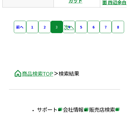
カット
面 四辺余白
次へ
前へ
1
2
3
4
5
6
7
8
商品検索TOP
検索結果
サポート
会社情報
販売店検索
外
外
外
部
部
部