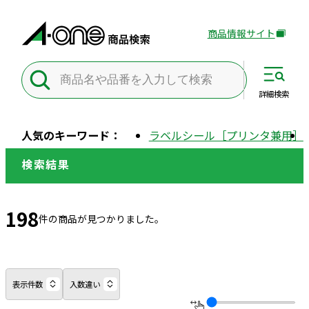
商品情報サイト
外
部
サ
イ
詳細
検索
ト
を
人気のキーワード：
ラベルシール［プリンタ兼用］
別
ウ
検索結果
イ
ン
ド
198
件の商品が見つかりました。
ウ
で
開
き
表示件数
入数違い
ま
す