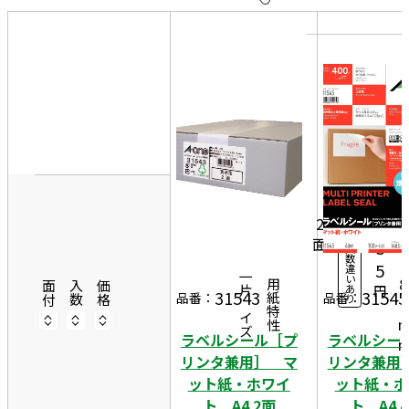
10
表
件
示
す
20
る
件
2
非
50
1
表
件
0
示
50
2
0シ
3,
ー
2
4
ト
面
1
8
入
数
4
5
違
一片サイズ
い
8
商品情報
用紙特性
面付
入数
価格
あ
円
31543
31545
品番：
品番：
り
5
ラベルシール［プ
ラベルシー
リンタ兼用］ マ
リンタ兼用
ット紙・ホワイ
ット紙・ホ
ト A4 2面
ト A4 