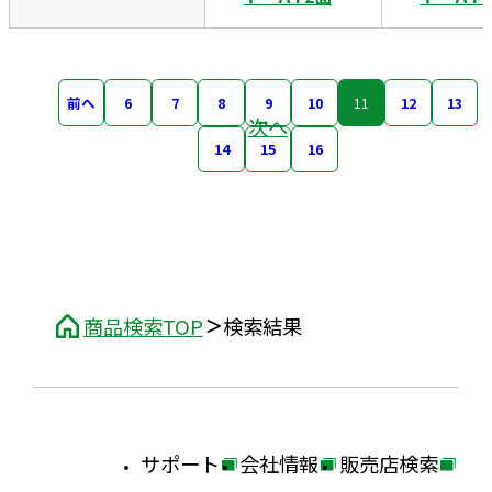
前へ
6
7
8
9
10
11
12
13
次へ
14
15
16
商品検索TOP
検索結果
サポート
会社情報
販売店検索
外
外
外