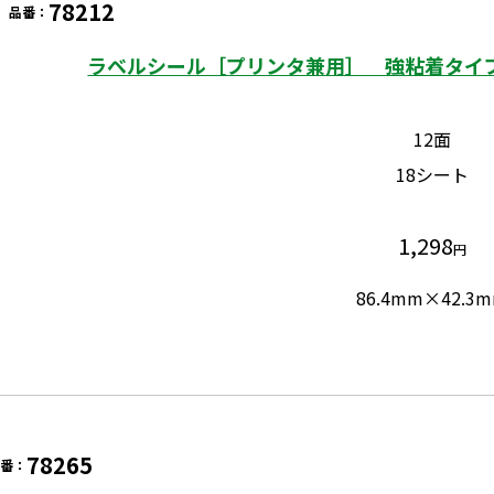
78212
品番：
ラベルシール［プリンタ兼用］ 強粘着タイプ
12面
18シート
1,298
円
86.4mm×42.3
78265
品番：