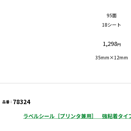
95面
18シート
1,298
円
35mm×12mm
78324
品番：
ラベルシール［プリンタ兼用］ 強粘着タイプ