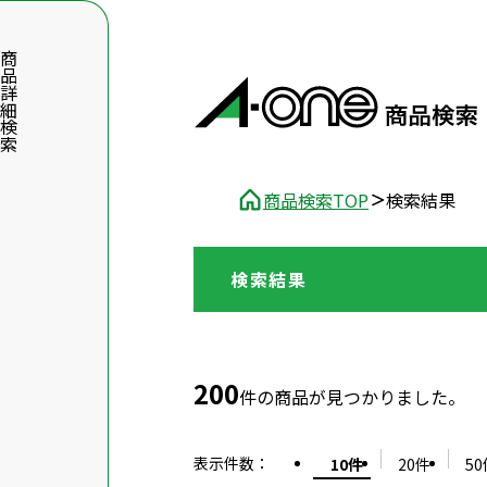
品詳細検索
商品検索TOP
検索結果
検索結果
数字5桁を入力（半角数字）
前後に文字のある品番は、文字を除いて入力してください
200
件の商品が見つかりました。
表示件数
：
10件
20件
50