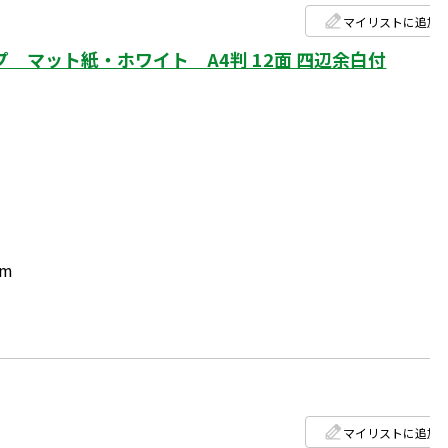
マイリストに追加
 マット紙・ホワイト A4判 12面 四辺余白付
mm
マイリストに追加