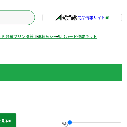
商品情報サイト
外
部
サ
ド 各種プリンタ兼用紙
転写シール
IDカード作成キット
イ
ト
を
別
ウ
イ
ン
ド
ウ
で
開
き
を見る
ま