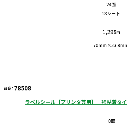
24面
18シート
1,298
円
70mm×33.9m
78508
品番：
ラベルシール［プリンタ兼用］ 強粘着タイプ
8面