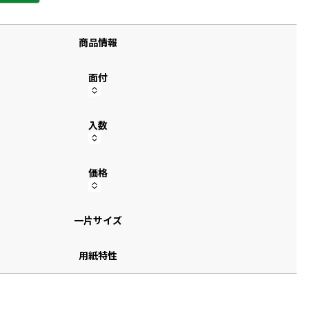
す
商品情報
面付
入数
価格
一片サイズ
用紙特性