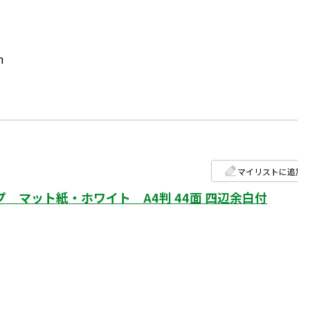
m
マイリストに追加
 マット紙・ホワイト A4判 44面 四辺余白付