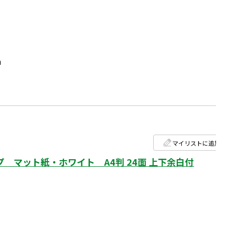
m
マイリストに追加
 マット紙・ホワイト A4判 24面 上下余白付