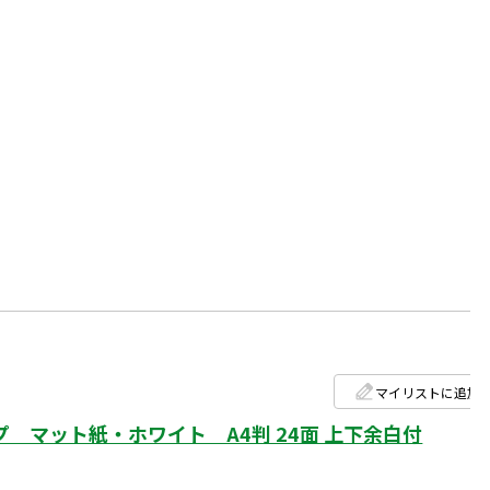
マイリストに追加
 マット紙・ホワイト A4判 24面 上下余白付