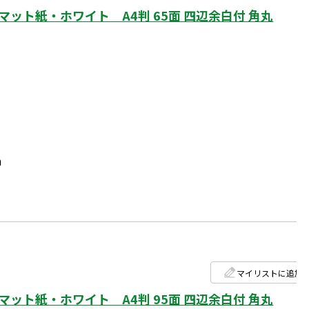
ト紙・ホワイト A4判 65面 四辺余白付 角丸
m
マイリストに追加
ト紙・ホワイト A4判 95面 四辺余白付 角丸