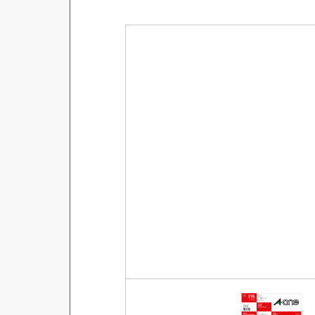
商品ジャンル
ラベル
使用プリンタ
カード
その他用紙
プリンタ兼用
用紙特性
用紙以外
インクジェット
レーザー
マット
シートサイズ
コピー機
光沢
熱転写
片面光沢
ラベル・カードサイズ
×
±
縦
mm
横
mm
ドットインパクト
両面光沢
貼る場所のサイズ
×
印刷しない
縦
mm
横
mm
フィルム
1シートあたりの面数
手書き
キレイにはがせる