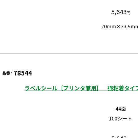
5,643
円
70mm×33.9m
78544
品番：
ラベルシール［プリンタ兼用］ 強粘着タイプ
44面
100シート