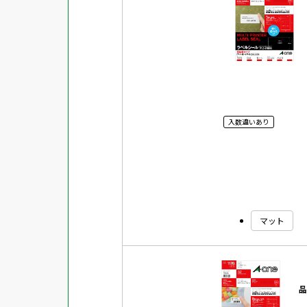
対応ソフト
下地がかくせる
水に強い
吸着
強粘着ラベル
入数違いあり
超耐水ラベル
GPNエコ商品ねっと掲載商品
再生材使用商品
グリーン購入法適合商品
マット
FSCミックス認証紙使用商品
水再分散型のり使用商品