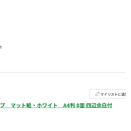
m
マイリストに追加
 マット紙・ホワイト A4判 8面 四辺余白付