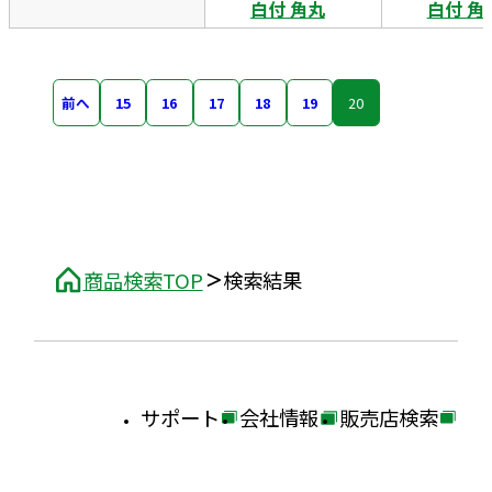
白付 角丸
白付 角
前へ
15
16
17
18
19
20
商品検索TOP
検索結果
サポート
会社情報
販売店検索
外
外
外
部
部
部