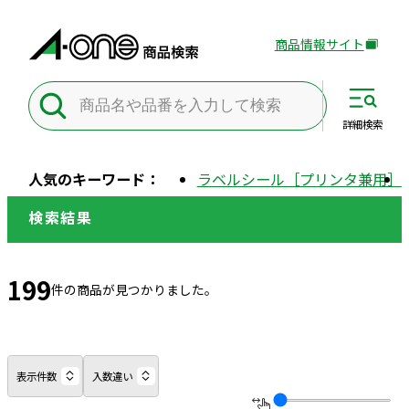
商品情報サイト
外
部
サ
イ
詳細
検索
ト
を
人気のキーワード：
ラベルシール［プリンタ兼用］
別
ウ
検索結果
イ
ン
ド
199
件の商品が見つかりました。
ウ
で
開
き
表示件数
入数違い
ま
す