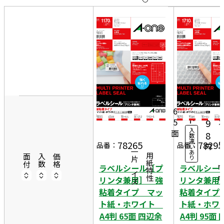
10
表
件
示
す
20
る
件
3
非
50
8
表
件
18
1
示
1,
シ
ー
2
6
ト
5
9
入
面
2
8
数
違
1
78265
78295
品番：
品番：
円
い
一片サイズ
あ
2
商品情報
用紙特性
面付
入数
価格
り
ラベルシール［プ
ラベルシー
リンタ兼用］ 強
リンタ兼用
粘着タイプ マッ
粘着タイプ
ト紙・ホワイト
ト紙・ホ
A4判 65面 四辺余
A4判 95面