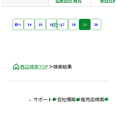
辺余白付 角丸
余白付角
次へ
前へ
14
15
16
17
18
19
20
商品検索TOP
検索結果
サポート
会社情報
販売店検索
外
外
外
部
部
部