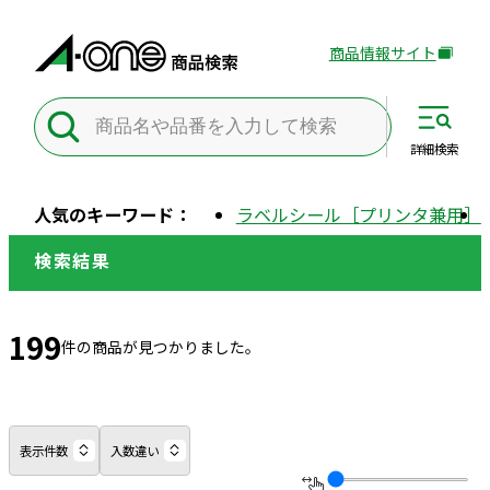
商品情報サイト
外
部
サ
イ
詳細
検索
ト
を
人気のキーワード：
ラベルシール［プリンタ兼用］
別
ウ
検索結果
イ
ン
ド
199
件の商品が見つかりました。
ウ
で
開
き
表示件数
入数違い
ま
す