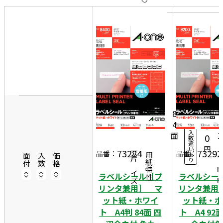
10
表
件
示
す
20
る
件
非
4
50
表
6
件
10
示
5,
0シ
ー
1
8
ト
4
1
7
入
面
1
0
数
違
1
円
い
73284
73292
一片サイズ
品番：
品番：
あ
商品情報
用紙特性
1
面付
入数
価格
り
ラベルシール［プ
ラベルシー
リンタ兼用］ マ
リンタ兼用
ット紙・ホワイ
ット紙・ホ
ト A4判 84面 四
ト A4 92