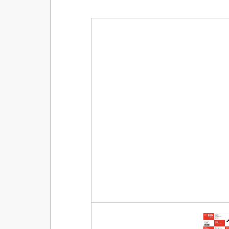
商品ジャンル
ラベル
使用プリンタ
カード
その他用紙
プリンタ兼用
用紙特性
用紙以外
インクジェット
レーザー
マット
シートサイズ
コピー機
光沢
熱転写
片面光沢
ラベル・カードサイズ
×
±
縦
mm
横
mm
ドットインパクト
両面光沢
貼る場所のサイズ
×
印刷しない
縦
mm
横
mm
フィルム
1シートあたりの面数
手書き
キレイにはがせる