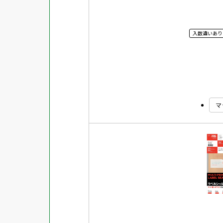
入数違いあり
マ