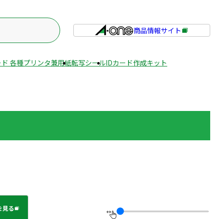
商品情報サイト
外
部
サ
ド 各種プリンタ兼用紙
転写シール
IDカード作成キット
イ
ト
を
別
ウ
イ
ン
ド
ウ
で
開
き
を見る
ま