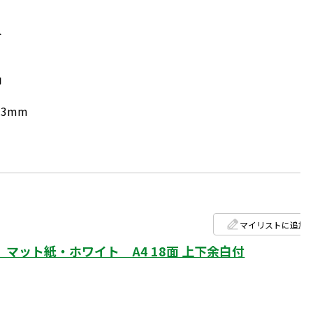
ト
円
.3mm
マイリストに追加
マット紙・ホワイト A4 18面 上下余白付