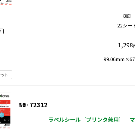
8面
22シー
り
1,298
99.06mm×67
マット
72312
品番：
ラベルシール［プリンタ兼用］ マッ