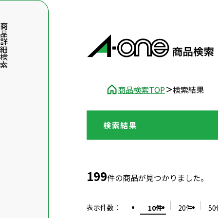
品詳細検索
商品検索TOP
検索結果
検索結果
数字5桁を入力（半角数字）
前後に文字のある品番は、文字を除いて入力してください
199
件の商品が見つかりました。
表示件数
：
10件
20件
50