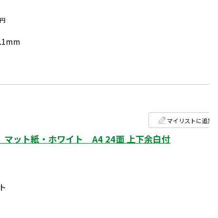
円
.1mm
マイリストに追加
マット紙・ホワイト A4 24面 上下余白付
ト