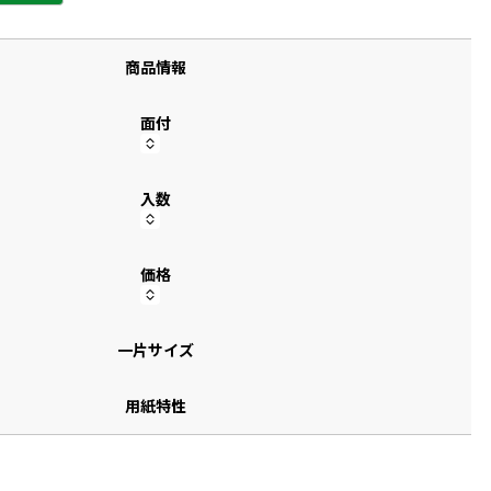
す
商品情報
面付
入数
価格
一片サイズ
用紙特性