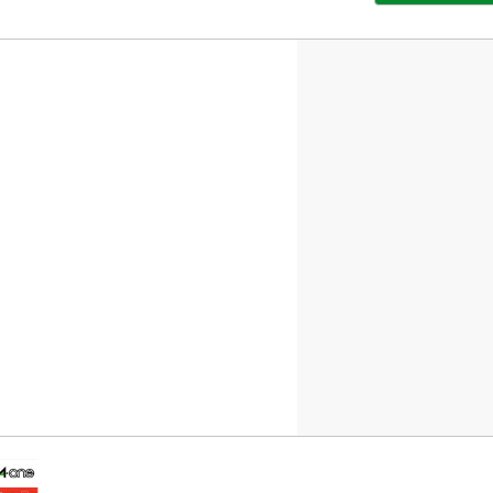
部
サ
イ
ト
を
別
ウ
イ
ン
ド
ウ
で
開
き
ま
す