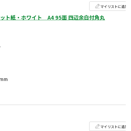
マイリストに追加
ト紙・ホワイト A4 95面 四辺余白付角丸
ト
2mm
マイリストに追加