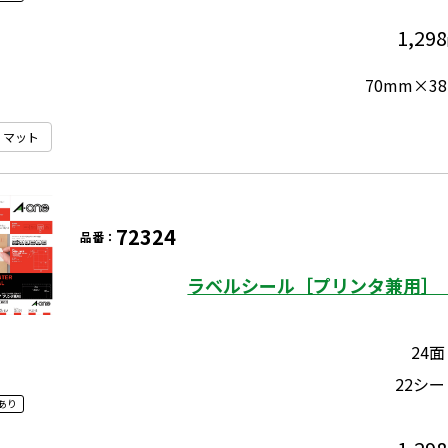
1,298
70mm×38
マット
72324
品番：
ラベルシール［プリンタ兼用］ 
24面
22シー
あり