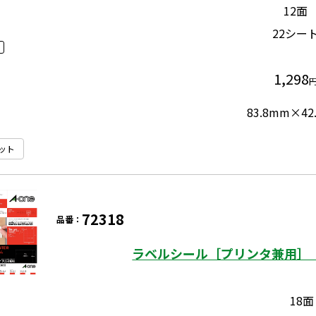
12面
22シー
1,298
83.8mm×42
ット
72318
品番：
ラベルシール［プリンタ兼用］ 
18面