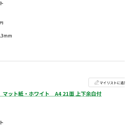
ト
円
.3mm
マイリストに追加
マット紙・ホワイト A4 21面 上下余白付
ト