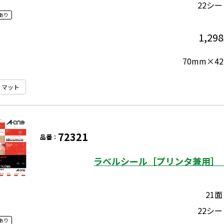
22シー
あり
1,298
70mm×42
マット
72321
品番：
ラベルシール［プリンタ兼用］ 
21面
22シー
あり