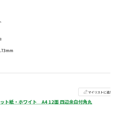
ト
円
.73mm
マイリストに追加
ト紙・ホワイト A4 12面 四辺余白付角丸