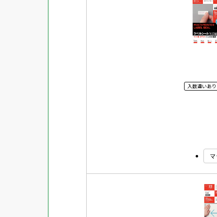
対応ソフト
下地がかくせる
水に強い
吸着
強粘着ラベル
入数違いあり
超耐水ラベル
GPNエコ商品ねっと掲載商品
再生材使用商品
グリーン購入法適合商品
マ
FSCミックス認証紙使用商品
水再分散型のり使用商品