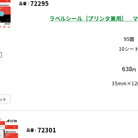
72295
品番：
ラベルシール［プリンタ兼用］ マッ
95面
10シー
638
円
35mm×1
ット
72301
品番：