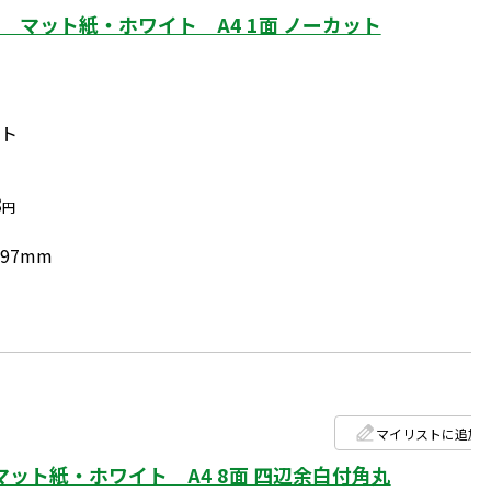
マット紙・ホワイト A4 1面 ノーカット
ート
8
円
297mm
マイリストに追加
ット紙・ホワイト A4 8面 四辺余白付角丸