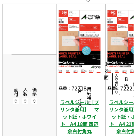
10
表
件
示
す
20
る
件
6
非
50
3
表
22
件
5
示
1,
シ
ー
2
1
ト
8
9
入
面
4
8
数
違
6
円
い
72218
72221
一片サイズ
品番：
品番：
あ
商品情報
用紙特性
5
面付
入数
価格
り
ラベルシール［プ
ラベルシー
リンタ兼用］ マ
リンタ兼用
ット紙・ホワイ
ット紙・ホ
ト A4 18面 四辺
ト A4 21
余白付角丸
余白付角