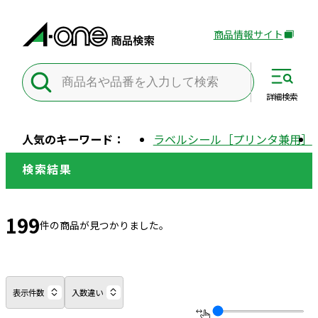
商品情報サイト
外
部
サ
イ
詳細
検索
ト
を
人気のキーワード：
ラベルシール［プリンタ兼用］
別
ウ
検索結果
イ
ン
ド
199
件の商品が見つかりました。
ウ
で
開
き
表示件数
入数違い
ま
す