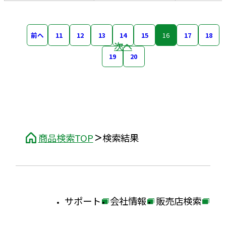
前へ
11
12
13
14
15
16
17
18
次へ
19
20
商品検索TOP
検索結果
サポート
会社情報
販売店検索
外
外
外
部
部
部