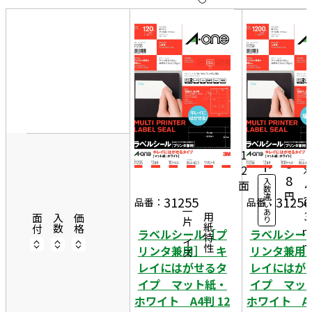
10
表
件
示
す
20
る
件
8
非
50
6.
表
件
10
4
示
シ
8
ー
1
5
ト
2
8
入
面
4
数
円
違
2.
31255
31256
品番：
品番：
い
一片サイズ
あ
3
商品情報
用紙特性
面付
入数
価格
り
ラベルシール［プ
ラベルシー
リンタ兼用］ キ
リンタ兼用
レイにはがせるタ
レイにはが
イプ マット紙・
イプ マッ
ホワイト A4判 12
ホワイト A4