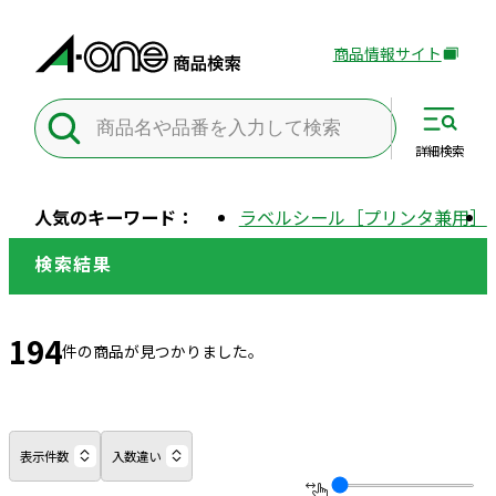
商品情報サイト
外
部
サ
イ
詳細
検索
ト
を
人気のキーワード：
ラベルシール［プリンタ兼用］
別
ウ
検索結果
イ
ン
ド
194
件の商品が見つかりました。
ウ
で
開
き
表示件数
入数違い
ま
す