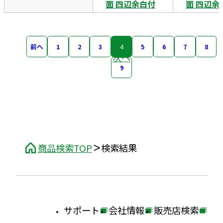
面 四辺余白付
面 四辺余
前へ
1
2
3
4
5
6
7
8
次へ
9
商品検索TOP
検索結果
サポート
会社情報
販売店検索
外
外
外