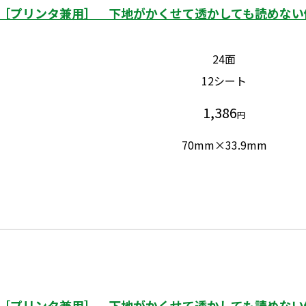
［プリンタ兼用］ 下地がかくせて透かしても読めない修正
24面
12シート
1,386
円
70mm×33.9mm
［プリンタ兼用］ 下地がかくせて透かしても読めない修正