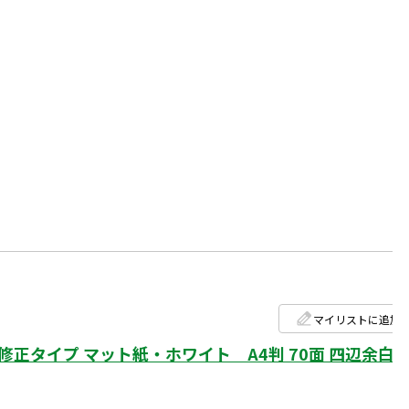
マイリストに追加
タイプ マット紙・ホワイト A4判 70面 四辺余白