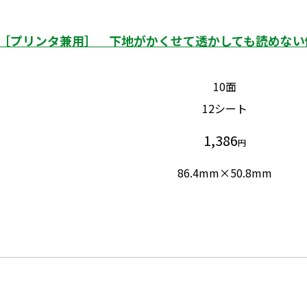
［プリンタ兼用］ 下地がかくせて透かしても読めない修正
10面
12シート
1,386
円
86.4mm×50.8mm