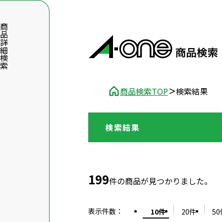
品詳細検索
商品検索TOP
検索結果
検索結果
数字5桁を入力（半角数字）
前後に文字のある品番は、文字を除いて入力してください
199
件の商品が見つかりました。
表示件数
：
10件
20件
50