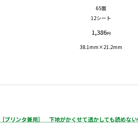
65面
12シート
1,386
円
38.1mm×21.2mm
［プリンタ兼用］ 下地がかくせて透かしても読めない修正