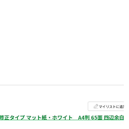
マイリストに追加
タイプ マット紙・ホワイト A4判 65面 四辺余白