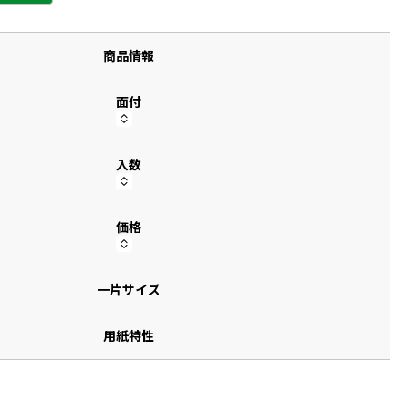
す
商品情報
面付
入数
価格
一片サイズ
用紙特性