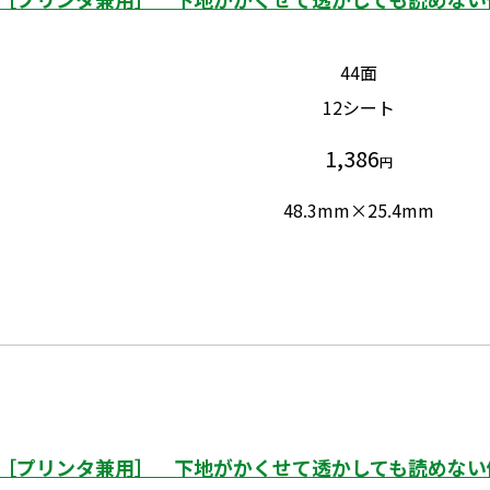
44面
12シート
1,386
円
48.3mm×25.4mm
［プリンタ兼用］ 下地がかくせて透かしても読めない修正