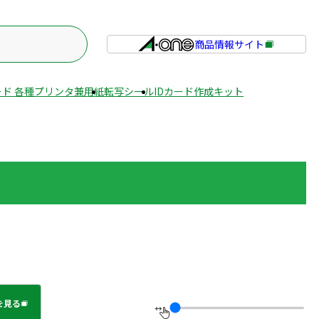
商品情報サイト
外
部
サ
ド 各種プリンタ兼用紙
転写シール
IDカード作成キット
イ
ト
を
別
ウ
イ
ン
ド
ウ
で
開
き
を見る
ま