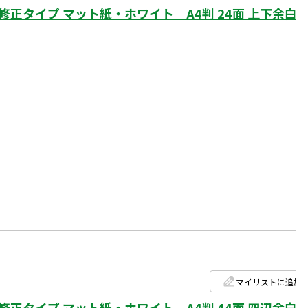
タイプ マット紙・ホワイト A4判 24面 上下余白
マイリストに追加
タイプ マット紙・ホワイト A4判 44面 四辺余白