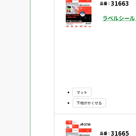
31663
品番：
対応ソフト
下地がかくせる
ラベルシール
水に強い
吸着
強粘着ラベル
超耐水ラベル
GPNエコ商品ねっと掲載商品
再生材使用商品
グリーン購入法適合商品
マット
下地がかくせる
FSCミックス認証紙使用商品
水再分散型のり使用商品
31665
品番：