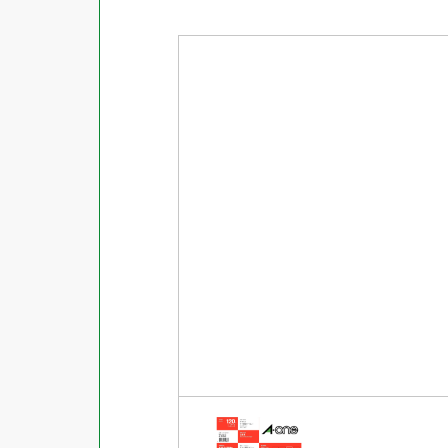
商品ジャンル
ラベル
使用プリンタ
カード
その他用紙
プリンタ兼用
用紙特性
用紙以外
インクジェット
レーザー
マット
シートサイズ
コピー機
光沢
熱転写
片面光沢
ラベル・カードサイズ
×
±
縦
mm
横
mm
ドットインパクト
両面光沢
貼る場所のサイズ
×
印刷しない
縦
mm
横
mm
フィルム
1シートあたりの面数
手書き
キレイにはがせる