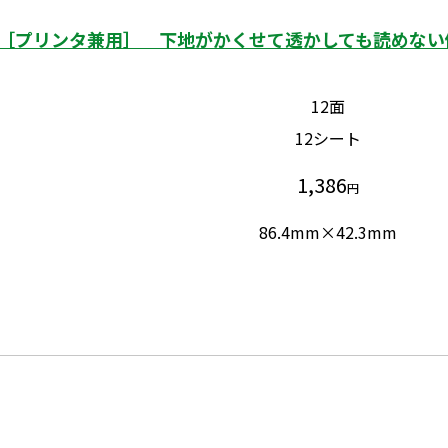
［プリンタ兼用］ 下地がかくせて透かしても読めない修正
12面
12シート
1,386
円
86.4mm×42.3mm