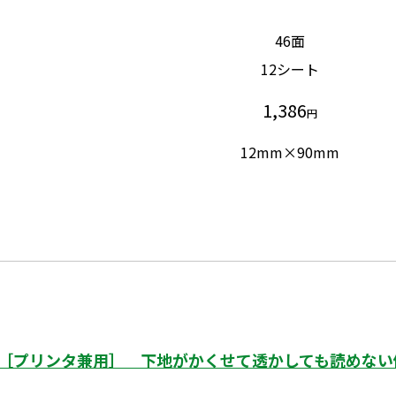
46面
12シート
1,386
円
12mm×90mm
［プリンタ兼用］ 下地がかくせて透かしても読めない修正