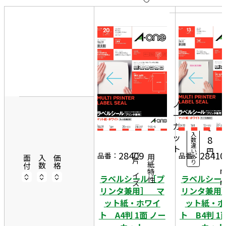
10
表
件
示
す
20
る
件
非
2
50
表
1
件
20
示
0
1,
シ
ノ
ー
2
ー
ト
カ
9
入
ッ
2
8
数
違
ト
9
円
い
28409
28410
一片サイズ
品番：
品番：
あ
商品情報
用紙特性
7
面付
入数
価格
り
ラベルシール［プ
ラベルシー
リンタ兼用］ マ
リンタ兼用
ット紙・ホワイ
ット紙・ホ
ト A4判 1面 ノー
ト B4判 1