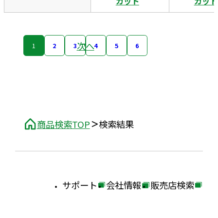
カット
カット
次へ
1
2
3
4
5
6
商品検索TOP
検索結果
サポート
会社情報
販売店検索
外
外
外
部
部
部