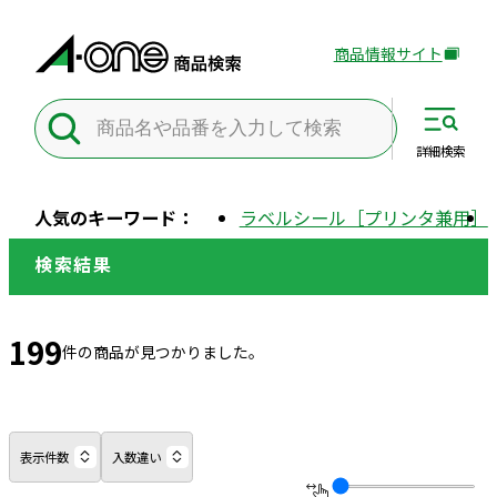
商品情報サイト
外
部
サ
イ
詳細
検索
ト
を
人気のキーワード：
ラベルシール［プリンタ兼用］
別
ウ
検索結果
イ
ン
ド
199
件の商品が見つかりました。
ウ
で
開
き
表示件数
入数違い
ま
す