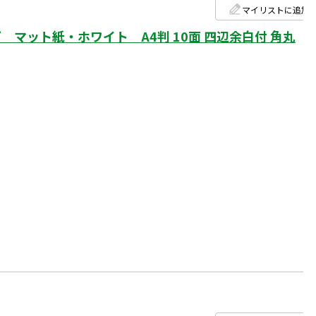
マイリストに追加
マット紙・ホワイト A4判 10面 四辺余白付 角丸