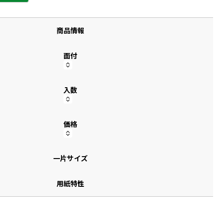
す
商品情報
面付
入数
価格
一片サイズ
用紙特性