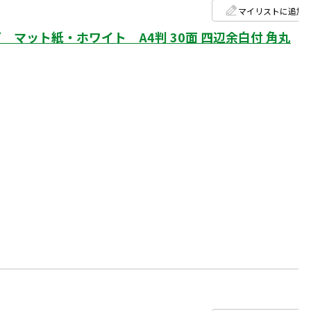
マイリストに追加
マット紙・ホワイト A4判 30面 四辺余白付 角丸