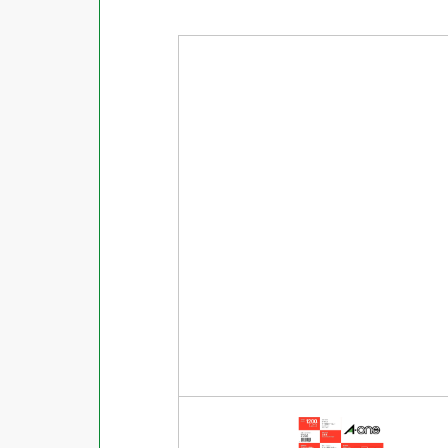
商品ジャンル
ラベル
使用プリンタ
カード
その他用紙
プリンタ兼用
用紙特性
用紙以外
インクジェット
レーザー
マット
シートサイズ
コピー機
光沢
熱転写
片面光沢
ラベル・カードサイズ
×
±
縦
mm
横
mm
ドットインパクト
両面光沢
貼る場所のサイズ
×
印刷しない
縦
mm
横
mm
フィルム
1シートあたりの面数
手書き
キレイにはがせる