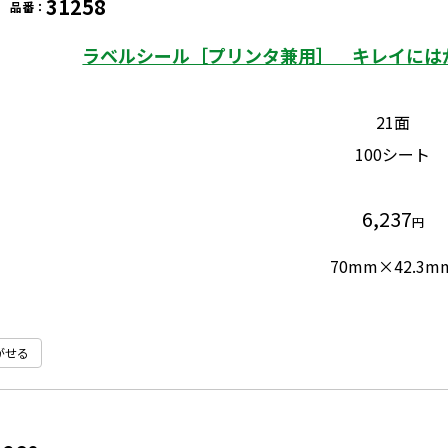
31258
品番：
ラベルシール［プリンタ兼用］ キレイにはが
21面
100シート
6,237
円
70mm×42.3m
がせる