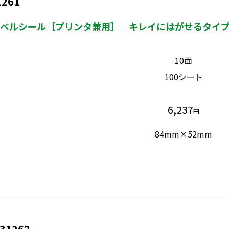
1261
ベルシール［プリンタ兼用］ キレイにはがせるタイプ 
10面
100シート
6,237
円
84mm×52mm