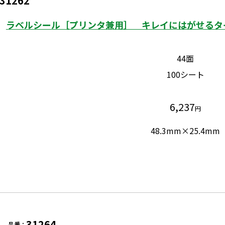
31262
ラベルシール［プリンタ兼用］ キレイにはがせるタイ
44面
100シート
6,237
円
48.3mm×25.4mm
31264
品番：