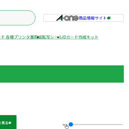
商品情報サイト
外
部
サ
ド 各種プリンタ兼用紙
転写シール
IDカード作成キット
イ
ト
を
別
ウ
イ
ン
ド
ウ
で
開
き
を見る
ま