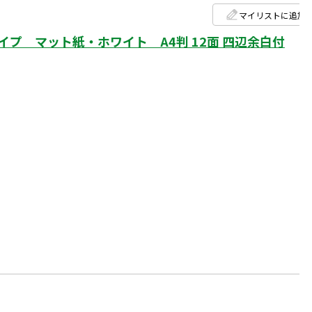
マイリストに追加
プ マット紙・ホワイト A4判 12面 四辺余白付