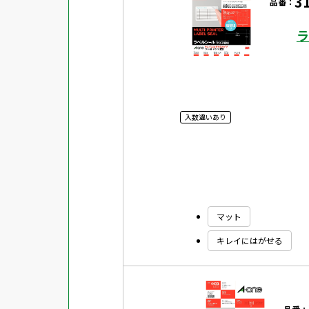
3
品番：
ラ
入数違いあり
マット
キレイにはがせる