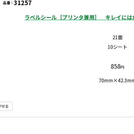
31257
品番：
ラベルシール［プリンタ兼用］ キレイにはが
21面
10シート
858
円
70mm×42.3m
がせる