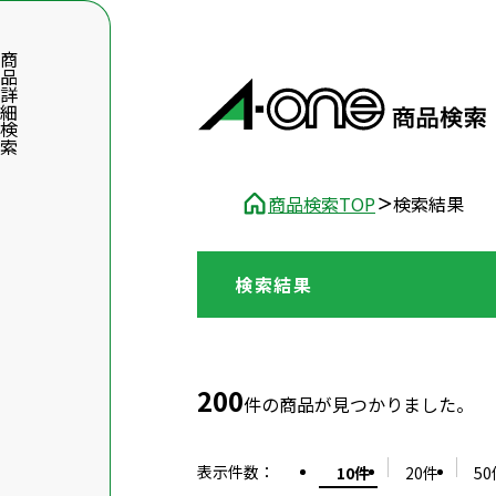
品詳細検索
商品検索TOP
検索結果
検索結果
数字5桁を入力（半角数字）
前後に文字のある品番は、文字を除いて入力してください
200
件の商品が見つかりました。
表示件数
：
10件
20件
50