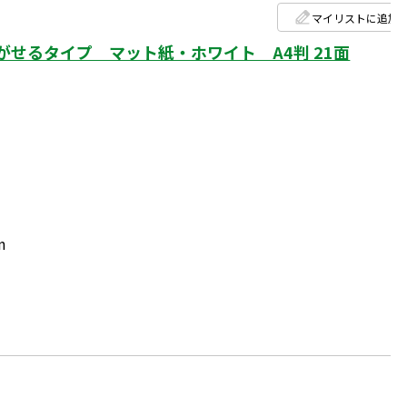
マイリストに追加
せるタイプ マット紙・ホワイト A4判 21面
m