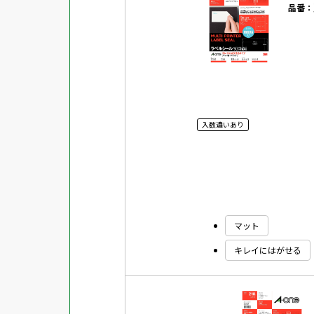
品番：
対応ソフト
下地がかくせる
水に強い
吸着
強粘着ラベル
入数違いあり
超耐水ラベル
GPNエコ商品ねっと掲載商品
再生材使用商品
グリーン購入法適合商品
マット
FSCミックス認証紙使用商品
キレイにはがせる
水再分散型のり使用商品