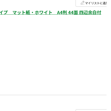
マイリストに追加
プ マット紙・ホワイト A4判 44面 四辺余白付