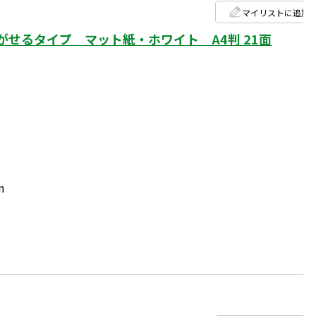
マイリストに追加
せるタイプ マット紙・ホワイト A4判 21面
m