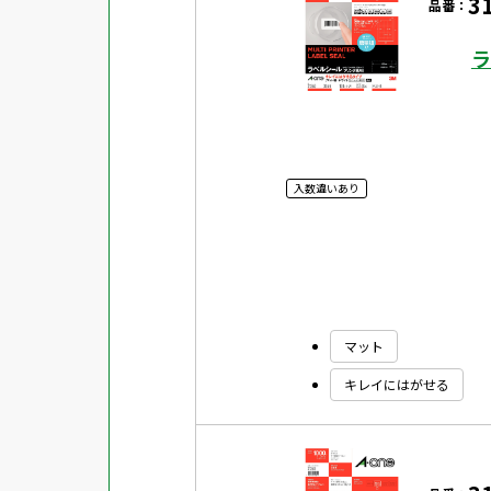
3
品番：
ラ
入数違いあり
マット
キレイにはがせる