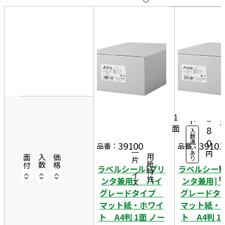
10
表
件
示
す
20
る
件
2
非
50
1
表
件
50
0
示
2
0シ
7,
ー
1
2
ト
面
8
入
2
数
0
違
9
39100
39101
品番：
品番：
い
一片サイズ
あ
円
7
商品情報
用紙特性
面付
入数
価格
り
ラベルシール[プリ
ラベルシール
ンタ兼用] ハイ
ンタ兼用]
グレードタイプ
グレード
マット紙・ホワイ
マット紙・
ト A4判 1面 ノー
ト A4判 1