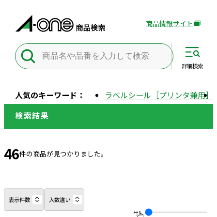
商品情報サイト
外
部
サ
イ
詳細
検索
ト
を
人気のキーワード：
ラベルシール［プリンタ兼用］
別
ウ
検索結果
イ
ン
ド
46
件の商品が見つかりました。
ウ
で
開
き
表示件数
入数違い
ま
す