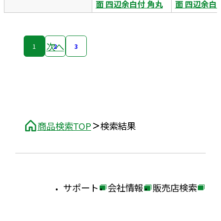
面 四辺余白付 角丸
面 四辺余白
次へ
1
2
3
商品検索TOP
検索結果
サポート
会社情報
販売店検索
外
外
外
部
部
部