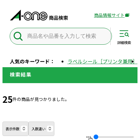
商品情報サイト
外
部
サ
イ
詳細
検索
ト
を
人気のキーワード：
ラベルシール［プリンタ兼用］
別
ウ
検索結果
イ
ン
ド
25
件の商品が見つかりました。
ウ
で
開
き
表示件数
入数違い
ま
す