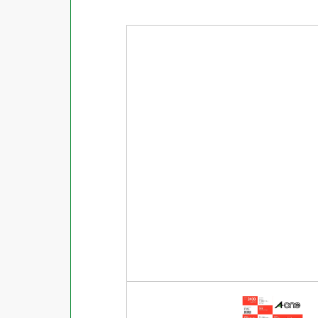
商品ジャンル
ラベル
使用プリンタ
カード
その他用紙
プリンタ兼用
用紙特性
用紙以外
インクジェット
レーザー
マット
シートサイズ
コピー機
光沢
熱転写
片面光沢
ラベル・カードサイズ
×
±
縦
mm
横
mm
ドットインパクト
両面光沢
貼る場所のサイズ
×
印刷しない
縦
mm
横
mm
フィルム
1シートあたりの面数
手書き
キレイにはがせる