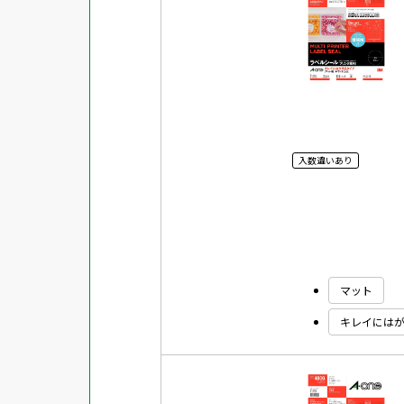
対応ソフト
下地がかくせる
水に強い
吸着
強粘着ラベル
入数違いあり
超耐水ラベル
GPNエコ商品ねっと掲載商品
再生材使用商品
グリーン購入法適合商品
マット
FSCミックス認証紙使用商品
キレイには
水再分散型のり使用商品