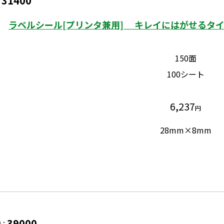
31400
：
ラベルシール[プリンタ兼用] キレイにはがせるタイプ
150面
100シート
6,237
円
28mm×8mm
39000
番：