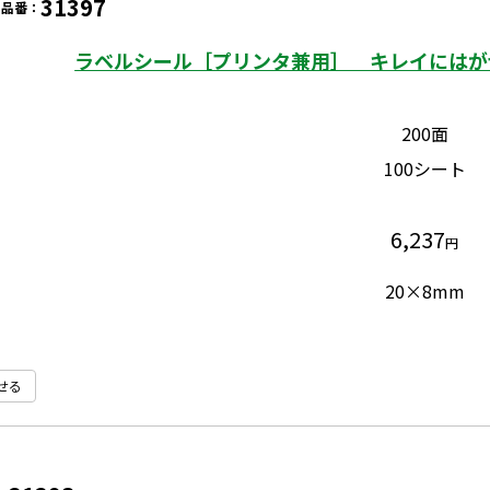
31397
品番：
ラベルシール［プリンタ兼用］ キレイにはがせる
200面
100シート
6,237
円
20×8mm
せる