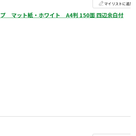
マイリストに追加
 マット紙・ホワイト A4判 150面 四辺余白付