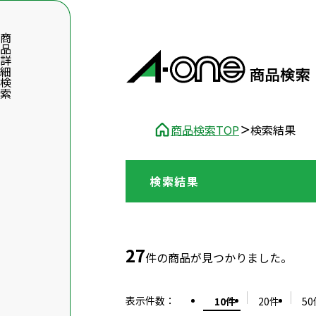
品詳細検索
商品検索TOP
検索結果
検索結果
数字5桁を入力（半角数字）
前後に文字のある品番は、文字を除いて入力してください
27
件の商品が見つかりました。
表示件数
：
10件
20件
50