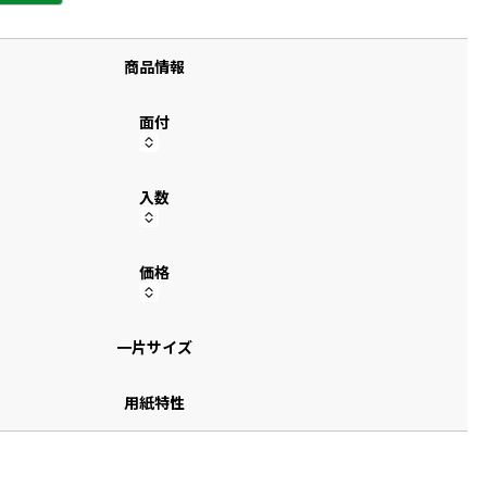
す
商品情報
面付
入数
価格
一片サイズ
用紙特性