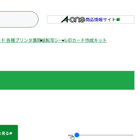
商品情報サイト
外
部
サ
ド 各種プリンタ兼用紙
転写シール
IDカード作成キット
イ
ト
を
別
ウ
イ
ン
ド
ウ
で
開
き
を見る
ま