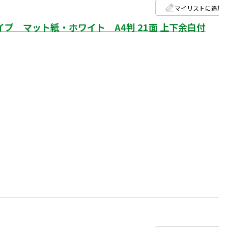
マイリストに追加
プ マット紙・ホワイト A4判 21面 上下余白付