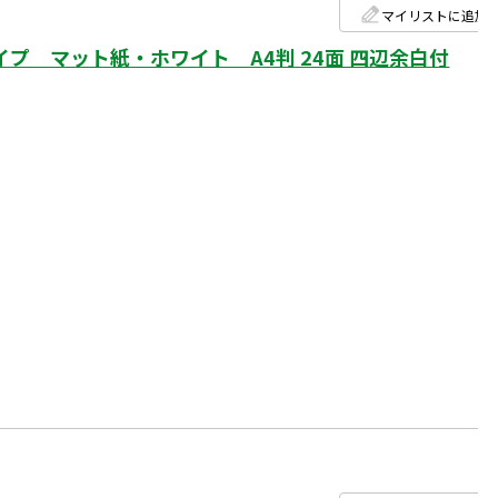
マイリストに追加
プ マット紙・ホワイト A4判 24面 四辺余白付