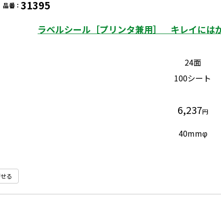
31395
品番：
ラベルシール［プリンタ兼用］ キレイにはがせ
24面
100シート
6,237
円
40mmφ
がせる