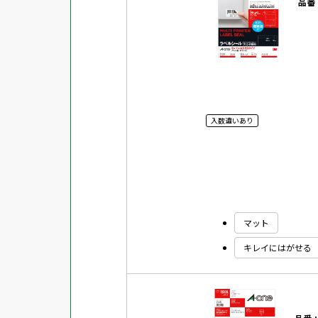
品番
入数違いあり
マット
キレイにはがせる