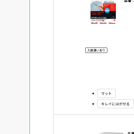
品番
入数違いあり
マット
キレイにはがせる
品