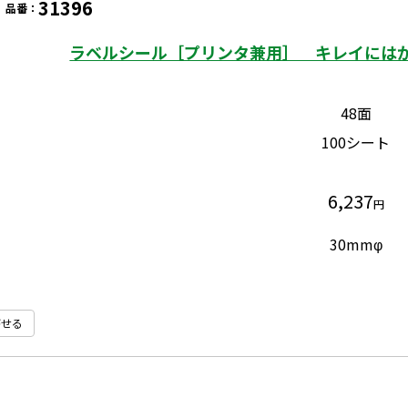
31396
品番：
ラベルシール［プリンタ兼用］ キレイにはがせ
48面
100シート
6,237
円
30mmφ
がせる