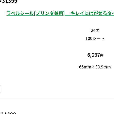
31399
：
ラベルシール[プリンタ兼用] キレイにはがせるタイ
24面
100シート
6,237
円
66mm×33.9mm