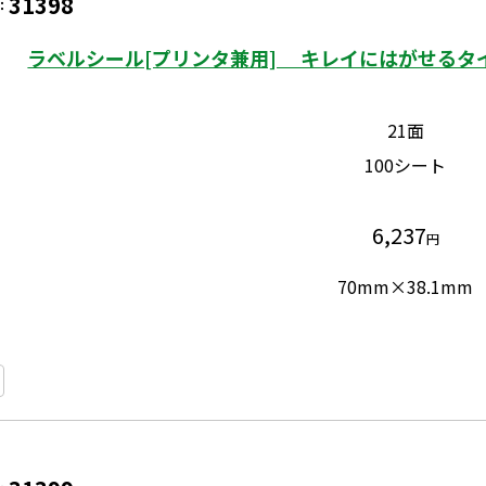
31398
：
ラベルシール[プリンタ兼用] キレイにはがせるタイ
21面
100シート
6,237
円
70mm×38.1mm