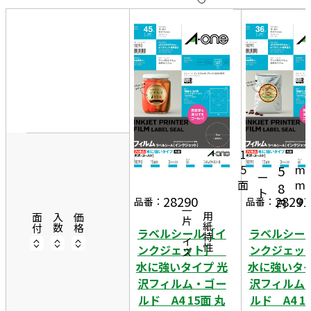
10
表
件
示
す
20
る
件
非
50
表
件
示
1,
5
3
9
1
0
シ
5
m
5
ー
面
m
8
ト
φ
28290
28291
品番：
品番：
円
一片サイズ
商品情報
用紙特性
面付
入数
価格
ラベルシール［イ
ラベルシー
ンクジェット］
ンクジェ
水に強いタイプ 光
水に強いタイ
沢フィルム・ゴー
沢フィルム
ルド A4 15面 丸
ルド A4 1