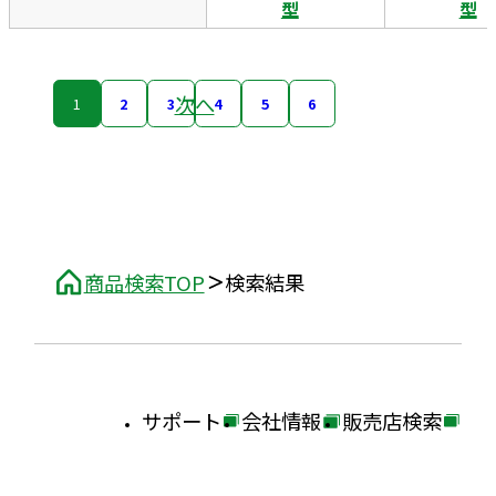
型
型
次へ
1
2
3
4
5
6
商品検索TOP
検索結果
サポート
会社情報
販売店検索
外
外
外
部
部
部