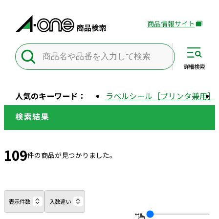
商品情報サイト
外
部
サ
イ
詳細
検索
ト
を
人気のキーワード：
ラベルシール［プリンタ兼用］
別
ウ
検索結果
イ
ン
ド
109
件の商品が見つかりました。
ウ
で
開
き
表示件数
入数違い
ま
す