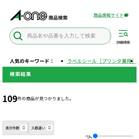
商品情報サイト
外
部
サ
イ
詳細
検索
ト
を
人気のキーワード：
ラベルシール［プリンタ兼用］
別
ウ
検索結果
イ
ン
ド
109
件の商品が見つかりました。
ウ
で
開
き
表示件数
入数違い
ま
す