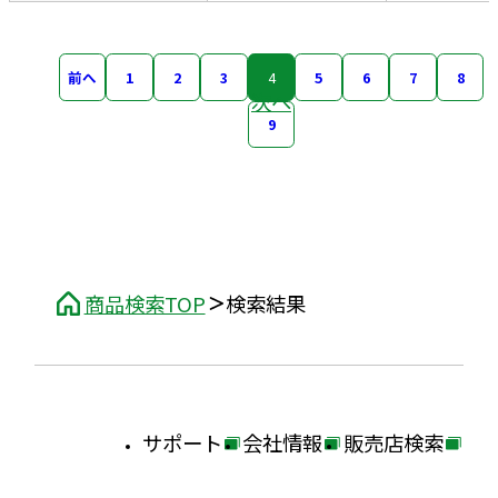
前へ
1
2
3
4
5
6
7
8
次へ
9
商品検索TOP
検索結果
サポート
会社情報
販売店検索
外
外
外
部
部
部