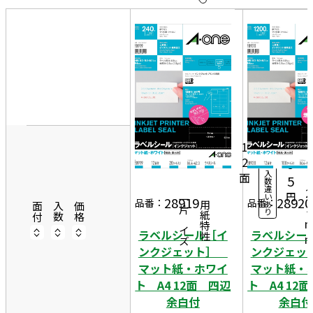
10
表
件
示
す
20
る
件
8
非
50
6
表
20
件
4
示
1,
シ
ー
5
1
ト
2
9
入
面
4
5
数
違
2
円
い
28919
28920
一片サイズ
品番：
品番：
あ
商品情報
用紙特性
3
面付
入数
価格
り
ラベルシール［イ
ラベルシー
ンクジェット］
ンクジェ
マット紙・ホワイ
マット紙・
ト A4 12面 四辺
ト A4 12
余白付
余白付