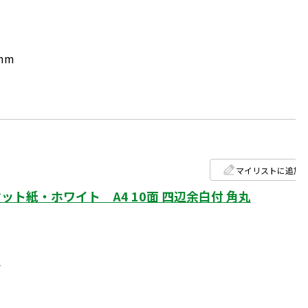
mm
マイリストに追加
ト紙・ホワイト A4 10面 四辺余白付 角丸
ト