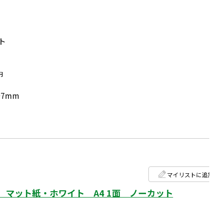
ト
円
97mm
マイリストに追加
マット紙・ホワイト A4 1面 ノーカット