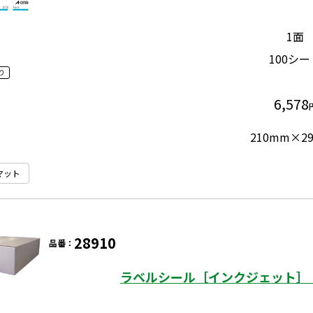
1面
100シー
り
6,578
210mm×2
マット
28910
品番：
ラベルシール［インクジェット］ 