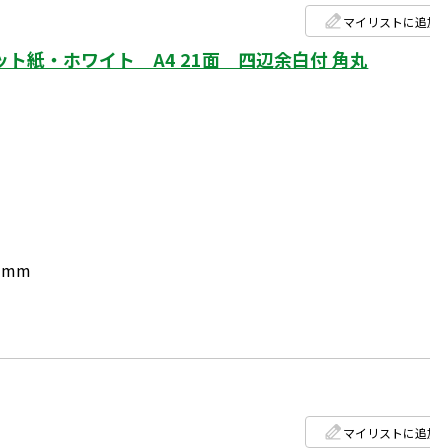
マイリストに追加
ト紙・ホワイト A4 21面 四辺余白付 角丸
1mm
マイリストに追加