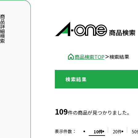
品詳細検索
商品検索TOP
検索結果
検索結果
数字5桁を入力（半角数字）
前後に文字のある品番は、文字を除いて入力してください
109
件の商品が見つかりました。
表示件数
：
10件
20件
50