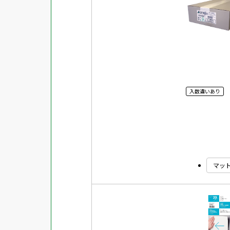
対応ソフト
下地がかくせる
水に強い
吸着
強粘着ラベル
入数違いあり
超耐水ラベル
GPNエコ商品ねっと掲載商品
再生材使用商品
グリーン購入法適合商品
マッ
FSCミックス認証紙使用商品
水再分散型のり使用商品