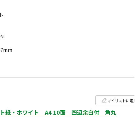
ト
円
97mm
マイリストに追加
紙・ホワイト A4 10面 四辺余白付 角丸