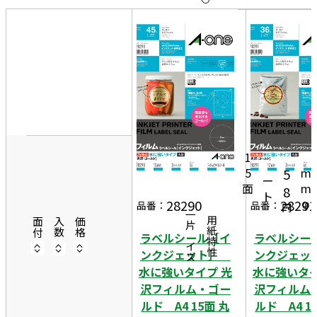
10
表
件
示
す
20
る
件
非
50
表
件
示
1,
5
3
9
1
0
シ
5
m
5
ー
面
m
8
ト
φ
28290
28291
品番：
品番：
円
一片サイズ
商品情報
用紙特性
面付
入数
価格
ラベルシール［イ
ラベルシー
ンクジェット］
ンクジェ
水に強いタイプ 光
水に強いタイ
沢フィルム・ゴー
沢フィルム
ルド A4 15面 丸
ルド A4 1