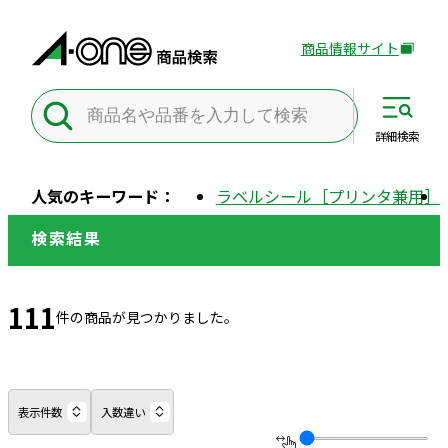
商品情報サイト
外
部
サ
イ
詳細
検索
ト
を
人気のキーワード：
ラベルシール［プリンタ兼用］
別
ウ
検索結果
イ
ン
ド
111
件の商品が見つかりました。
ウ
で
開
き
表示件数
入数違い
ま
す