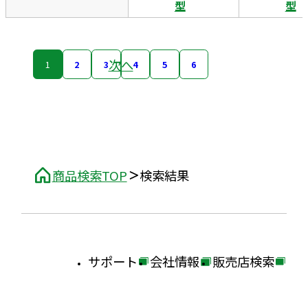
型
型
次へ
1
2
3
4
5
6
商品検索TOP
検索結果
サポート
会社情報
販売店検索
外
外
外
部
部
部