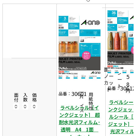
10
表
件
示
す
20
る
件
非
50
表
件
示
1,
1
3
9
面
シ
ノー
5
ー
カッ
8
ト
30612
品番：
ト
円
30601
一片サイズ
品番：
商品情報
用紙特性
面付
入数
価格
ラベルシー
ラベルシール［イ
ンクジェット
ンクジェット] 超
ルシール［
耐水光沢フィルム･
ジェット] 
透明 A4 1面
光沢フィル