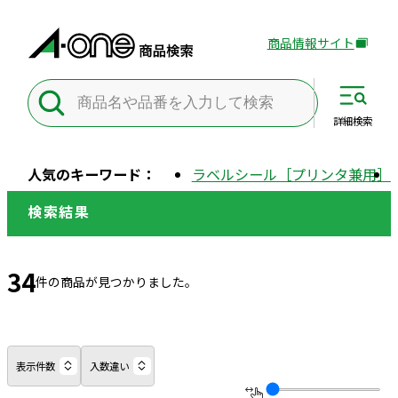
商品情報サイト
外
部
サ
イ
詳細
検索
ト
を
人気のキーワード：
ラベルシール［プリンタ兼用］
別
ウ
検索結果
イ
ン
ド
34
件の商品が見つかりました。
ウ
で
開
き
表示件数
入数違い
ま
す