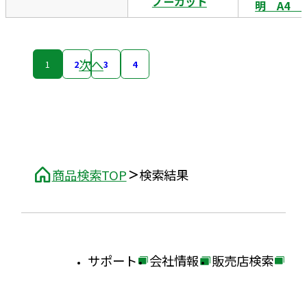
ノーカット
明 A4 1
次へ
1
2
3
4
商品検索TOP
検索結果
サポート
会社情報
販売店検索
外
外
外
部
部
部