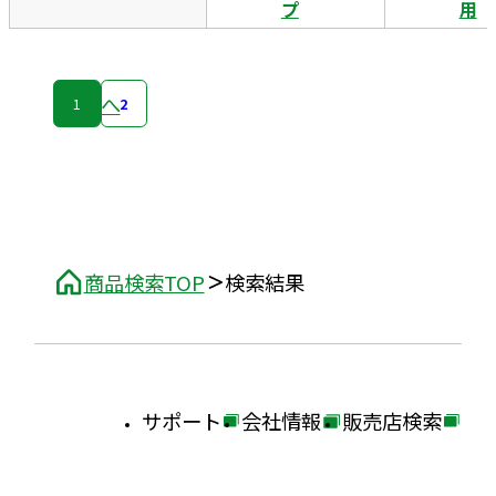
プ
用
次へ
1
2
商品検索TOP
検索結果
サポート
会社情報
販売店検索
外
外
外
部
部
部