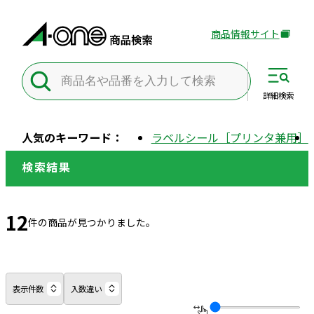
商品情報サイト
外
部
サ
イ
詳細
検索
ト
を
人気のキーワード：
ラベルシール［プリンタ兼用］
別
ウ
検索結果
イ
ン
ド
12
件の商品が見つかりました。
ウ
で
開
き
表示件数
入数違い
ま
す