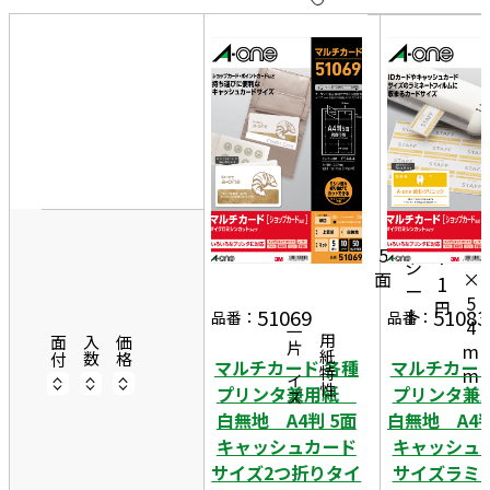
10
表
件
示
す
20
る
件
非
50
1
表
件
7
示
2
1
6
m
0
5
7
m
シ
面
×
1
ー
5
円
ト
51069
51083
品番：
品番：
4
一片サイズ
商品情報
用紙特性
面付
入数
価格
m
マルチカード 各種
マルチカード
m
プリンタ兼用紙
プリンタ
白無地 A4判 5面
白無地 A4判
キャッシュカード
キャッシュ
サイズ2つ折りタイ
サイズラミ