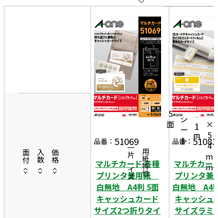
10
表
件
示
す
20
る
件
非
50
1
表
件
7
示
2
1
6
m
0
5
7
m
シ
面
×
1
ー
5
円
ト
51069
51083
品番：
品番：
4
一片サイズ
商品情報
用紙特性
面付
入数
価格
m
マルチカード 各種
マルチカード
m
プリンタ兼用紙
プリンタ
白無地 A4判 5面
白無地 A4判
キャッシュカード
キャッシュ
サイズ2つ折りタイ
サイズラミ