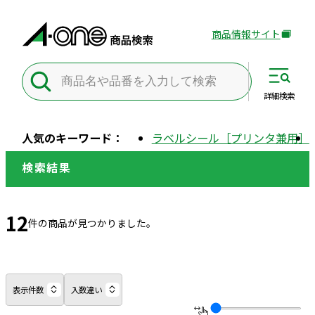
商品情報サイト
外
部
サ
イ
詳細
検索
ト
を
人気のキーワード：
ラベルシール［プリンタ兼用］
別
ウ
検索結果
イ
ン
ド
12
件の商品が見つかりました。
ウ
で
開
き
表示件数
入数違い
ま
す