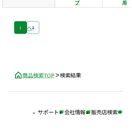
プ
用
次へ
1
2
商品検索TOP
検索結果
サポート
会社情報
販売店検索
外
外
外
部
部
部