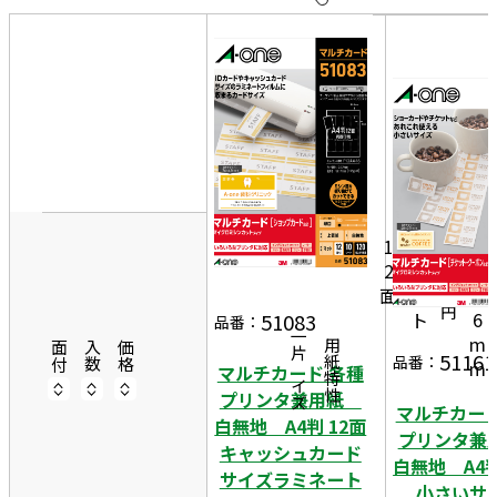
10
表
件
示
す
20
る
件
非
50
4
表
件
8
示
1
m
6
1
0
m
7
2
シ
×
1
面
ー
7
円
ト
6
51083
品番：
一片サイズ
m
商品情報
用紙特性
面付
入数
価格
51161
品番：
m
マルチカード 各種
プリンタ兼用紙
マルチカード
白無地 A4判 12面
プリンタ
キャッシュカード
白無地 A4判
サイズラミネート
小さいサ