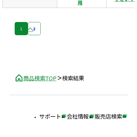
用
次へ
1
2
商品検索TOP
検索結果
サポート
会社情報
販売店検索
外
外
外
部
部
部