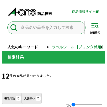
商品情報サイト
外
部
サ
イ
詳細
検索
ト
を
人気のキーワード：
ラベルシール［プリンタ兼用］
別
ウ
検索結果
イ
ン
ド
12
件の商品が見つかりました。
ウ
で
開
き
表示件数
入数違い
ま
す