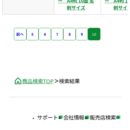
ー A4判 10面 名
ー A4判 1
刺サイズ
刺サイ
前へ
5
6
7
8
9
10
商品検索TOP
検索結果
サポート
会社情報
販売店検索
外
外
外