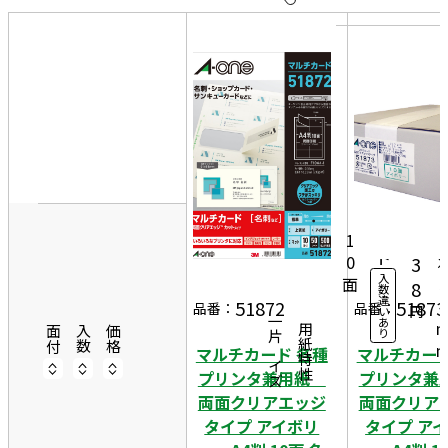
10
表
件
示
す
20
る
件
非
50
表
件
9
示
50
1
2,
シ
ー
8
1
ト
0
3
入
面
5
8
数
違
5
51872
51873
品番：
品番：
円
い
一片サイズ
あ
商品情報
用紙特性
面付
入数
価格
り
マルチカード 各種
マルチカード
プリンタ兼用紙
プリンタ
両面クリアエッジ
両面クリア
タイプ アイボリ
タイプ ア