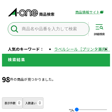
商品情報サイト
外
部
サ
イ
詳細
検索
ト
を
人気のキーワード：
ラベルシール［プリンタ兼用］
別
ウ
検索結果
イ
ン
ド
98
件の商品が見つかりました。
ウ
で
開
き
表示件数
入数違い
ま
す