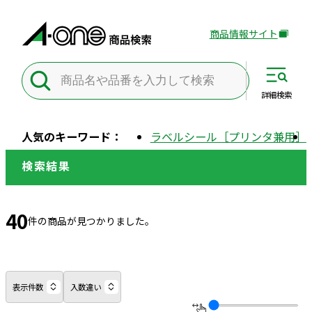
商品情報サイト
外
部
サ
イ
詳細
検索
ト
を
人気のキーワード：
ラベルシール［プリンタ兼用］
別
ウ
検索結果
イ
ン
ド
40
件の商品が見つかりました。
ウ
で
開
き
表示件数
入数違い
ま
す