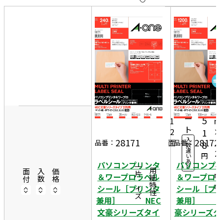
10
表
件
示
す
20
る
件
非
50
9
表
件
0
示
20
2
1,
シ
ー
5
1
ト
2
1
入
28171
28172
面
4
品番：
品番：
8
数
違
2
円
い
あ
3
パソコンプリンタ
パソコンプ
り
一片サイズ
商品情報
用紙特性
面付
入数
価格
＆ワープロラベル
＆ワープロ
シール［プリンタ
シール［プ
兼用］ NEC
兼用］ N
文豪シリーズタイ
豪シリーズタ