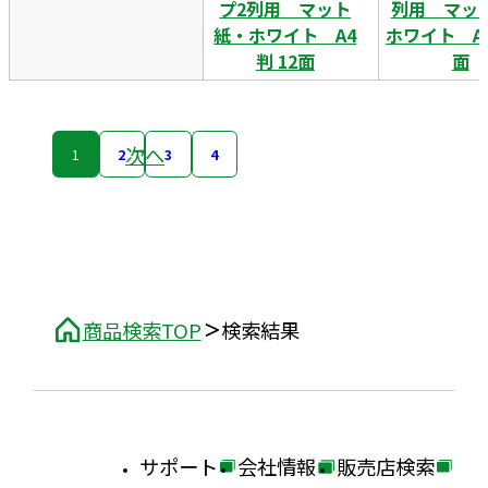
プ2列用 マット
列用 マッ
紙・ホワイト A4
ホワイト A4
判 12面
面
次へ
1
2
3
4
商品検索TOP
検索結果
サポート
会社情報
販売店検索
外
外
外