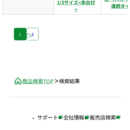
1/5サイズ<余白付
連続タイ
>
次へ
1
2
商品検索TOP
検索結果
サポート
会社情報
販売店検索
外
外
外