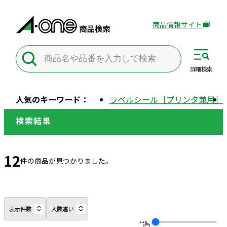
商品情報サイト
外
部
サ
イ
詳細
検索
ト
を
人気のキーワード：
ラベルシール［プリンタ兼用］
別
ウ
検索結果
イ
ン
ド
12
件の商品が見つかりました。
ウ
で
開
き
表示件数
入数違い
ま
す