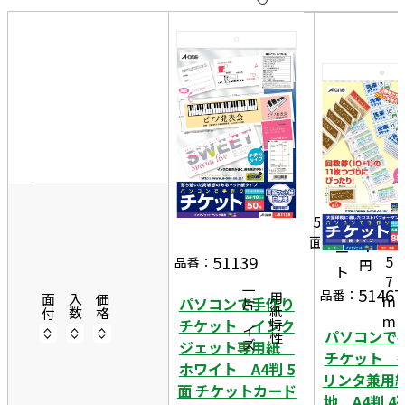
10
表
件
示
す
20
る
件
非
50
2
表
件
1
示
0
1
8
m
0
5
1
m
シ
面
×
4
ー
5
51139
品番：
円
ト
7
51467
一片サイズ
品番：
商品情報
m
用紙特性
面付
入数
価格
パソコンで手作り
m
チケット インク
パソコンで
ジェット専用紙
チケット 
ホワイト A4判 5
リンタ兼用紙
面 チケットカード
地 A4判 4