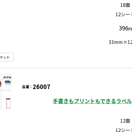
18面
12シー
396
円
33mm×1
マット
26007
品番：
手書きもプリントもできるラベル 
12面
12シー