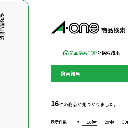
品詳細検索
商品検索TOP
検索結果
検索結果
数字5桁を入力（半角数字）
前後に文字のある品番は、文字を除いて入力してください
16
件の商品が見つかりました。
表示件数
：
10件
20件
50