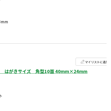
3mm
マイリストに追加
はがきサイズ 角型10面 40mm×24mm
ト