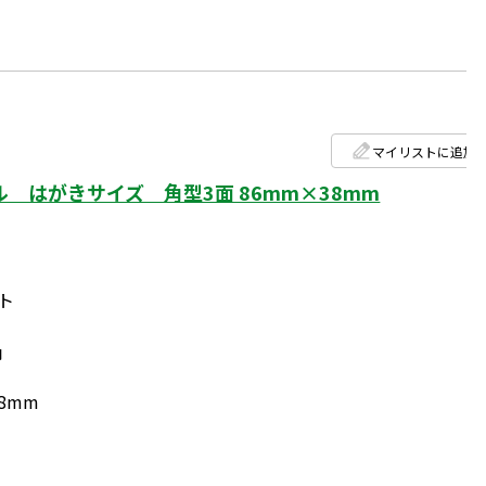
マイリストに追加
 はがきサイズ 角型3面 86mm×38mm
ト
円
8mm