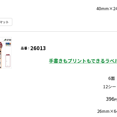
40mm×2
マット
26013
品番：
手書きもプリントもできるラベル
6面
12シー
396
26mm×6