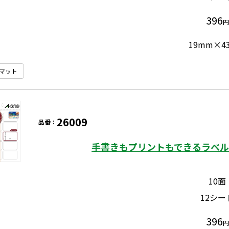
396
円
19mm×4
マット
26009
品番：
手書きもプリントもできるラベル 
10面
12シー
396
円