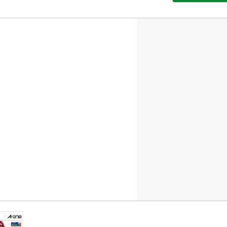
部
サ
イ
ト
を
別
ウ
イ
ン
ド
ウ
で
開
き
ま
す