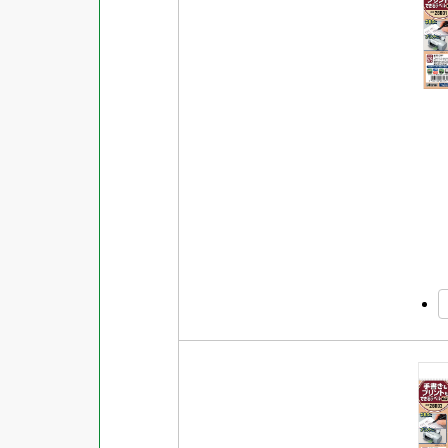
対応ソフト
下地がかくせる
水に強い
吸着
強粘着ラベル
超耐水ラベル
GPNエコ商品ねっと掲載商品
再生材使用商品
グリーン購入法適合商品
FSCミックス認証紙使用商品
水再分散型のり使用商品