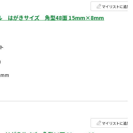
マイリストに追加
 はがきサイズ 角型48面 15mm×8mm
ト
円
8mm
マイリストに追加