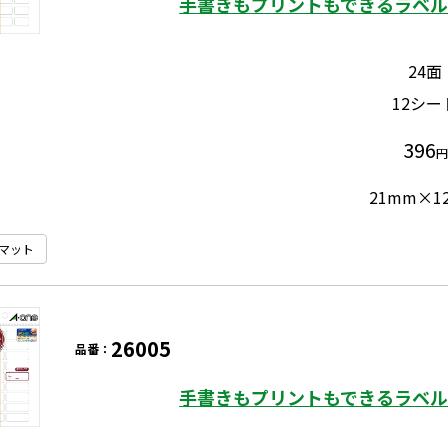
手書きもプリントもできるラベル 
24面
12シー
396
円
21mm×1
マット
26005
品番：
手書きもプリントもできるラベル 