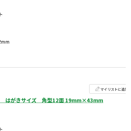
ト
2mm
マイリストに追加
はがきサイズ 角型12面 19mm×43mm
ト