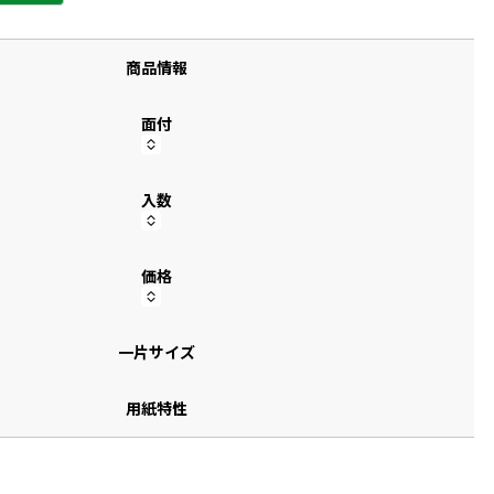
す
商品情報
面付
入数
価格
一片サイズ
用紙特性