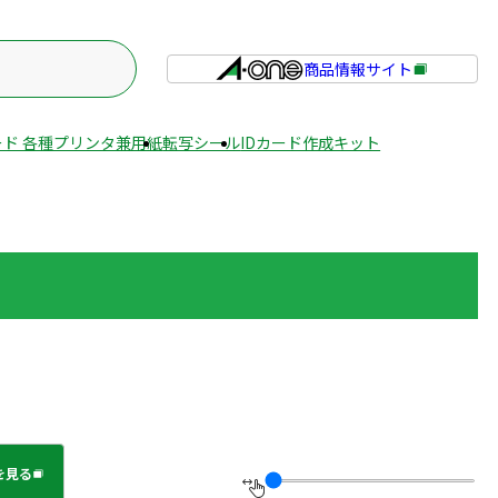
商品情報サイト
外
部
サ
ド 各種プリンタ兼用紙
転写シール
IDカード作成キット
イ
ト
を
別
ウ
イ
ン
ド
ウ
で
開
き
を見る
ま