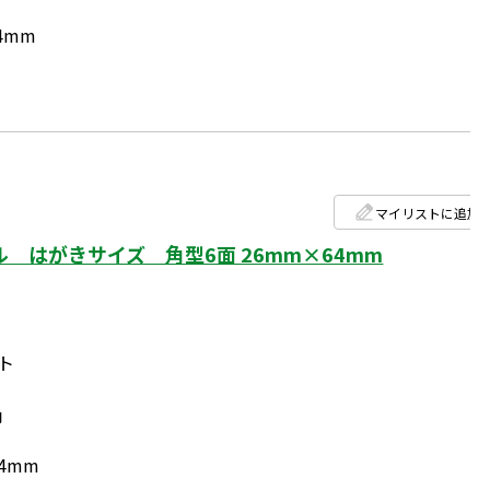
4mm
マイリストに追加
 はがきサイズ 角型6面 26mm×64mm
ト
円
4mm