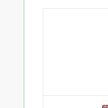
商品ジャンル
ラベル
使用プリンタ
カード
その他用紙
プリンタ兼用
用紙特性
用紙以外
インクジェット
レーザー
マット
シートサイズ
コピー機
光沢
熱転写
片面光沢
ラベル・カードサイズ
×
±
縦
mm
横
mm
ドットインパクト
両面光沢
貼る場所のサイズ
×
印刷しない
縦
mm
横
mm
フィルム
1シートあたりの面数
手書き
キレイにはがせる