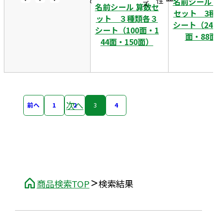
名前シール 
名前シール 算数セ
セット 3種
ット ３種類各３
シート（24
シート（100面・1
面・88
44面・150面）
次へ
前へ
1
2
3
4
商品検索TOP
検索結果