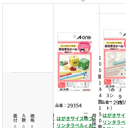
10
表
件
示
す
20
る
件
非
50
表
件
示
1
0
0
面
3種
5
1
類
4
（各
3
4
3シ
9
面
ー
29355
品番：
円
29354
品番：
1
ト）
5
一片サイズ
はがきサイ
商品情報
用紙特性
面付
入数
価格
はがきサイズのプ
0
リンタラベ
リンタラベル お
面