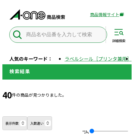
商品情報サイト
外
部
サ
イ
詳細
検索
ト
を
人気のキーワード：
ラベルシール［プリンタ兼用］
別
ウ
検索結果
イ
ン
ド
40
件の商品が見つかりました。
ウ
で
開
き
表示件数
入数違い
ま
す