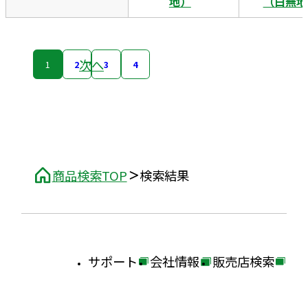
地）
（白無地
次へ
1
2
3
4
商品検索TOP
検索結果
サポート
会社情報
販売店検索
外
外
外
部
部
部