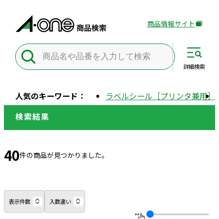
商品情報サイト
外
部
サ
イ
詳細
検索
ト
を
人気のキーワード：
ラベルシール［プリンタ兼用］
別
ウ
検索結果
イ
ン
ド
40
件の商品が見つかりました。
ウ
で
開
き
表示件数
入数違い
ま
す