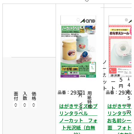
10
表
件
示
す
20
る
件
1
非
50
0
表
件
0
示
m
ノ
1
7
m
ー
2
1
×
カ
シ
1
5
ッ
ー
4
円
ト
ト
8.
29301
29302
一片サイズ
品番：
品番：
商品情報
用紙特性
面付
入数
価格
5
m
はがきサイズのプ
はがきサイ
m
リンタラベル
リンタラ
ノーカット フォ
お名前シール
ト光沢紙（白無
面 フォト