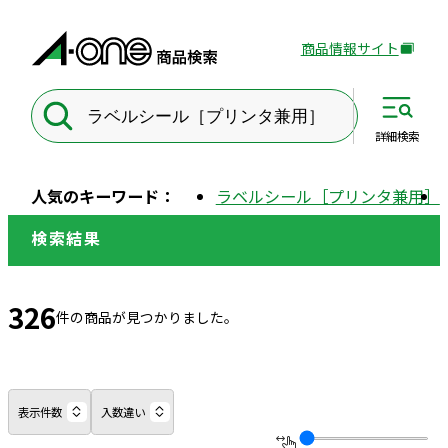
商品情報サイト
外
部
サ
イ
詳細
検索
ト
を
人気のキーワード：
ラベルシール［プリンタ兼用］
別
ウ
検索結果
イ
ン
ド
326
件の商品が見つかりました。
ウ
で
開
き
表示件数
入数違い
ま
す