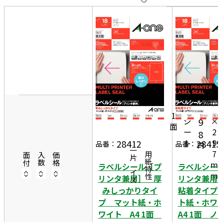
10
表
件
示
す
20
る
件
2
非
50
1
表
件
0
示
1,
1
m
2
8
m
1
シ
×
9
面
ー
2
8
ト
9
28412
28415
品番：
品番：
円
一片サイズ
7
商品情報
用紙特性
面付
入数
価格
m
ラベルシール［プ
ラベルシー
m
リンタ兼用］ 厚
リンタ兼用
みしっかりタイ
粘着タイプ
プ マット紙・ホ
ト紙・ホ
ワイト A4 1面
A4 1面 