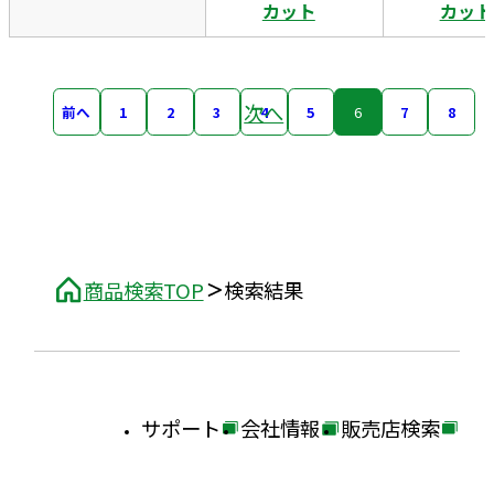
カット
カット
次へ
前へ
1
2
3
4
5
6
7
8
商品検索TOP
検索結果
サポート
会社情報
販売店検索
外
外
外
部
部
部