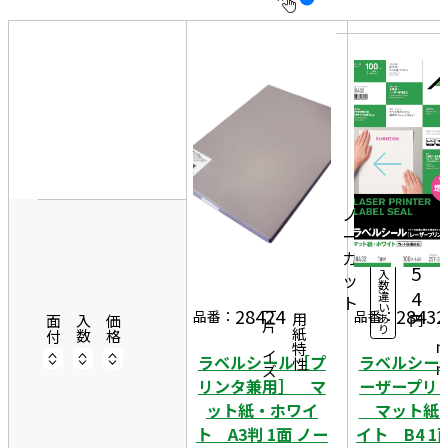
10
表
件
示
す
20
る
件
非
2
50
表
9
件
10
示
7
1
0シ
ノ
0,
ー
ー
0
ト
カ
5
入
ッ
4
数
4
違
ト
2
い
28424
28432
一片サイズ
品番：
品番：
あ
円
商品情報
用紙特性
0
面付
入数
価格
り
ラベルシール［プ
ラベルシー
リンタ兼用］ マ
ーザープリ
ット紙・ホワイ
マット紙
ト A3判 1面 ノー
イト B4 1