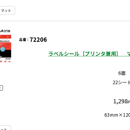
マット
72206
品番：
ラベルシール［プリンタ兼用］ マッ
6面
22シー
り
1,298
63mm×12
マット