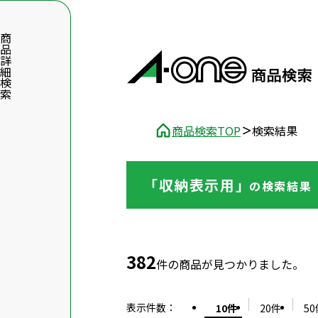
品詳細検索
商品検索TOP
検索結果
「収納表示用」
の
検索結果
数字5桁を入力（半角数字）
前後に文字のある品番は、文字を除いて入力してください
382
件の商品が見つかりました。
表示件数
：
10件
20件
50