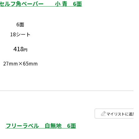
セルフ角ペーパー 小 青 6面
6面
18シート
418
円
27mm×65mm
マイリストに追加
フリーラベル 白無地 6面