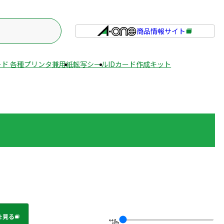
商品情報サイト
外
部
サ
ド 各種プリンタ兼用紙
転写シール
IDカード作成キット
イ
ト
を
別
ウ
イ
ン
ド
ウ
で
開
き
ま
を見る