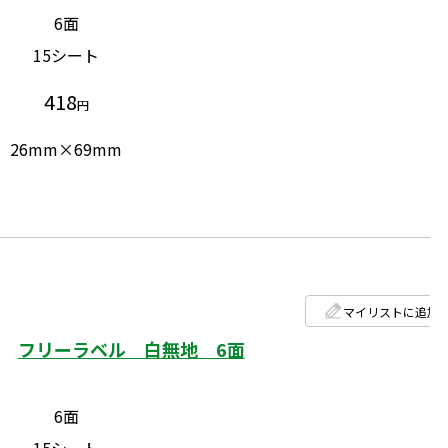
6面
15シート
418
円
26mm×69mm
マイリストに追加
フリーラベル 白無地 6面
6面
15シート