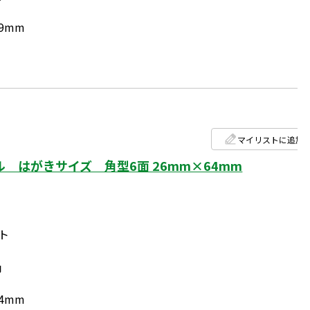
9mm
マイリストに追加
 はがきサイズ 角型6面 26mm×64mm
ト
円
4mm