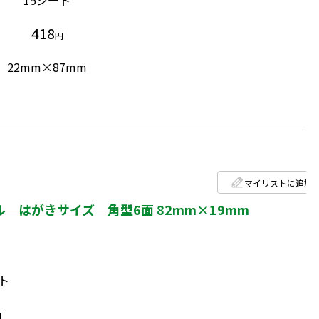
418
円
22mm×87mm
マイリストに追加
 はがきサイズ 角型6面 82mm×19mm
ト
円