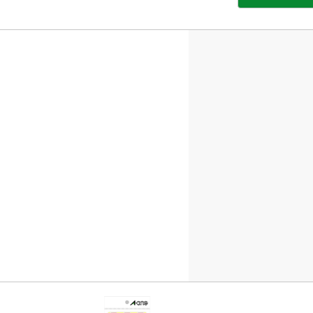
部
サ
イ
ト
を
別
ウ
イ
ン
ド
ウ
で
開
き
ま
す