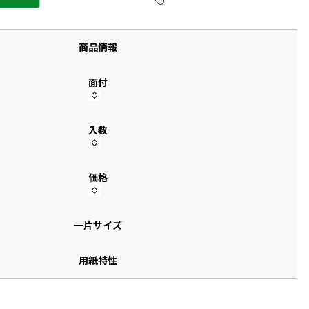
す
商品情報
面付
入数
価格
一片サイズ
用紙特性