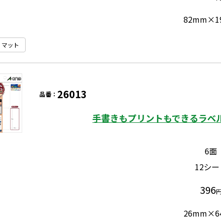
82mm×1
マット
26013
品番：
手書きもプリントもできるラベル
6面
12シー
396
26mm×6