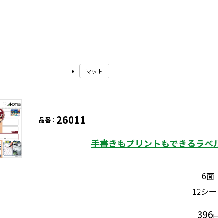
マット
26011
品番：
手書きもプリントもできるラベル
6面
12シー
396