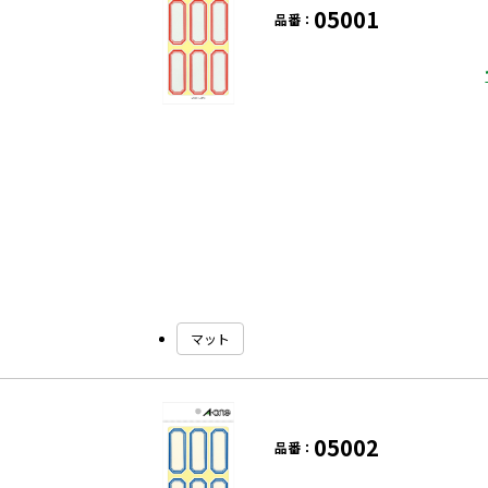
05001
品番：
マット
05002
品番：