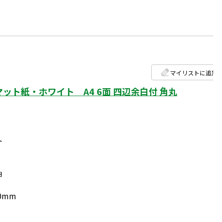
マイリストに追加
ト紙・ホワイト A4 6面 四辺余白付 角丸
ト
円
0mm