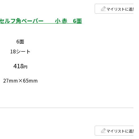
マイリストに追加
セルフ角ペーパー 小 赤 6面
6面
18シート
418
円
27mm×65mm
マイリストに追加