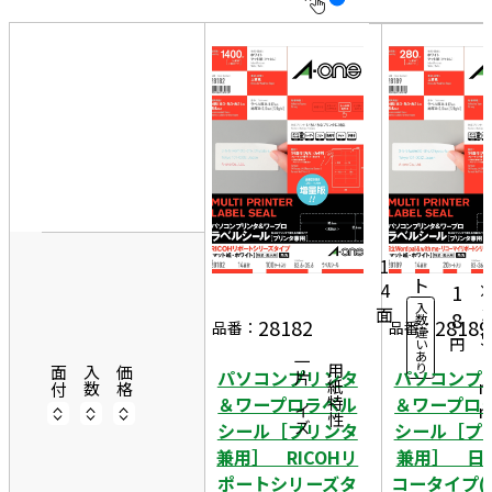
10
表
件
示
す
20
る
件
非
50
8
表
件
2
示
10
6
5,
0シ
ー
9
1
ト
4
1
入
面
3
8
数
28182
28189
品番：
品番：
違
5
円
い
あ
6
一片サイズ
り
商品情報
用紙特性
面付
入数
価格
パソコンプリンタ
パソコンプ
＆ワープロラベル
＆ワープロ
シール［プリンタ
シール［プ
兼用］ RICOHリ
兼用］ 日
ポートシリーズタ
コータイプ(