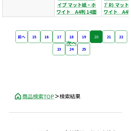
イプ マット紙・ホ
ﾌﾟR) マッ
ワイト A4判 14面
ワイト A4判
前へ
15
16
17
18
19
20
21
22
次へ
23
24
25
商品検索TOP
検索結果