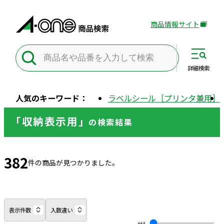
商品情報サイト
外
部
サ
イ
詳細
検索
ト
を
人気のキーワード：
ラベルシール［プリンタ兼用］
別
ウ
「収納表示用」
の
検索結果
イ
ン
ド
382
ウ
件の商品が見つかりました。
で
開
き
ま
表示件数
入数違い
す