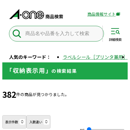
商品情報サイト
外
部
サ
イ
詳細
検索
ト
を
人気のキーワード：
ラベルシール［プリンタ兼用］
別
ウ
「収納表示用」
の
検索結果
イ
ン
ド
382
ウ
件の商品が見つかりました。
で
開
き
ま
表示件数
入数違い
す