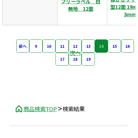
フリーラベル 白
型12面 19
無地 12面
3mm
前へ
9
10
11
12
13
14
15
16
次へ
17
18
19
商品検索TOP
検索結果