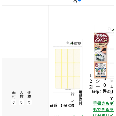
10
表
件
示
す
20
る
件
非
50
表
件
示
1
9
1
m
4
1
5
m
4
2
シ
×
0
面
ー
4
円
26007
一片サイズ
品番：
ト
5
商品情報
用紙特性
面付
入数
価格
m
手書きもプ
m
06006
品番：
もできる
はがきサイ