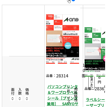
10
表
件
示
す
20
る
件
非
50
表
件
示
8
10
4
5,
0シ
ー
9
1
ト
0
1
入
28314
面
4
品番：
8
数
違
8
円
い
あ
パソコンプリンタ
り
28367
一片サイズ
品番：
商品情報
用紙特性
面付
入数
価格
＆ワープロラベル
シール［プリンタ
ラベルシー
兼用］ SANYOサ
ーザープリ