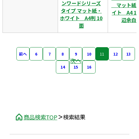
ンワードシリーズ
マット紙
タイプ マット紙・
イト A4 1
ホワイト A4判 10
辺余白
面
前へ
6
7
8
9
10
11
12
13
次へ
14
15
16
商品検索TOP
検索結果