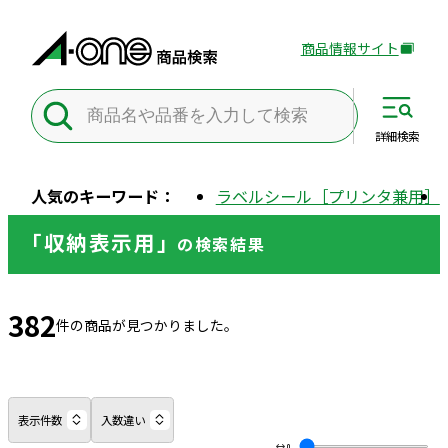
商品情報サイト
外
部
サ
イ
詳細
検索
ト
を
人気のキーワード：
ラベルシール［プリンタ兼用］
別
ウ
「収納表示用」
の
検索結果
イ
ン
ド
382
ウ
件の商品が見つかりました。
で
開
き
ま
表示件数
入数違い
す