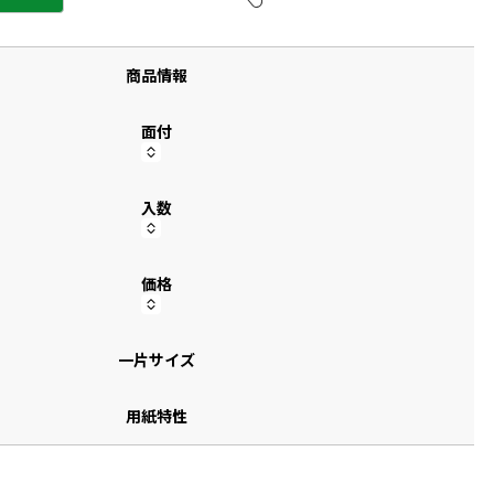
す
商品情報
面付
入数
価格
一片サイズ
用紙特性