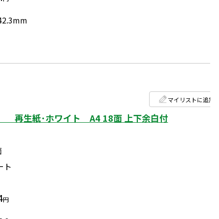
42.3mm
マイリストに追加
 再生紙･ホワイト A4 18面 上下余白付
面
ート
4
円