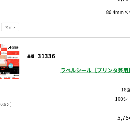
86.4mm×
マット
31336
品番：
ラベルシール［プリンタ兼用］
18
100シ
違いあり
5,76