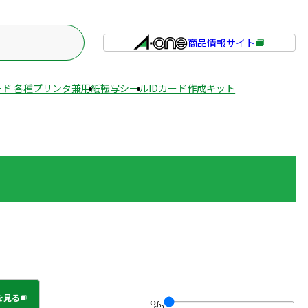
商品情報サイト
外
部
サ
ド 各種プリンタ兼用紙
転写シール
IDカード作成キット
イ
ト
を
別
ウ
イ
ン
ド
ウ
で
開
き
ま
を見る