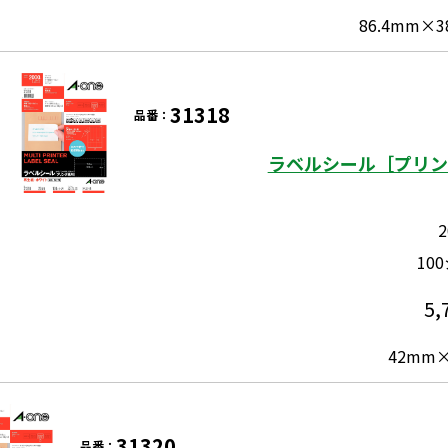
86.4mm×3
31318
品番：
ラベルシール［プリン
10
5,
42mm×
31320
品番：