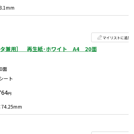
8.1mm
マイリストに追加
タ兼用］ 再生紙･ホワイト A4 20面
20面
0シート
764
円
74.25mm