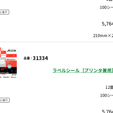
100シ
いあり
5,76
210mm×
31334
品番：
ラベルシール［プリンタ兼用］
12
100シ
違いあり
5,76