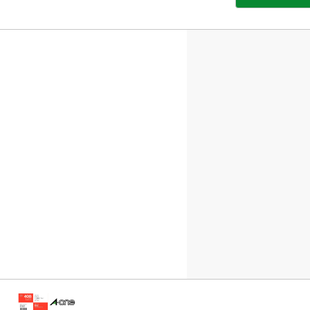
部
サ
イ
ト
を
別
ウ
イ
ン
ド
ウ
で
開
き
ま
す