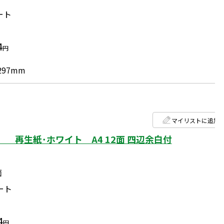
ート
4
円
297mm
マイリストに追加
 再生紙･ホワイト A4 12面 四辺余白付
面
ート
4
円