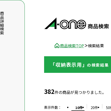
品詳細検索
商品検索TOP
検索結果
「収納表示用」
の
検索結果
数字5桁を入力（半角数字）
前後に文字のある品番は、文字を除いて入力してください
382
件の商品が見つかりました。
表示件数
：
10件
20件
50