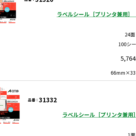
ラベルシール［プリンタ兼用］ 
24面
100シ
5,764
66mm×33
31332
品番：
ラベルシール［プリンタ兼用］
1面