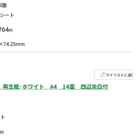
8面
0シート
764
円
×74.25mm
マイリストに追加
再生紙･ホワイト A4 14面 四辺余白付
ート
円