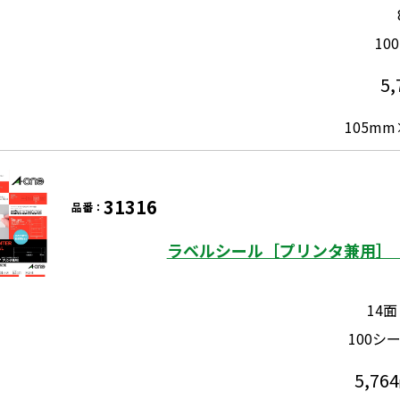
10
5,
105mm
31316
品番：
ラベルシール［プリンタ兼用］ 
14面
100シ
5,764