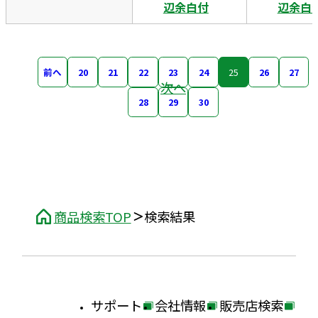
辺余白付
辺余白
前へ
20
21
22
23
24
25
26
27
次へ
28
29
30
商品検索TOP
検索結果
サポート
会社情報
販売店検索
外
外
外