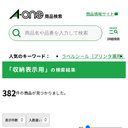
商品情報サイト
外
部
サ
イ
詳細
検索
ト
を
人気のキーワード：
ラベルシール［プリンタ兼用］
別
ウ
「収納表示用」
の
検索結果
イ
ン
ド
382
ウ
件の商品が見つかりました。
で
開
き
ま
表示件数
入数違い
す