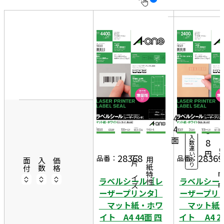
10
表
件
示
す
20
る
件
非
4
50
表
8
件
10
示
3
6,
0シ
ー
3
4
ト
4
5
入
面
2
8
数
違
5
円
い
28368
28369
一片サイズ
品番：
品番：
あ
商品情報
用紙特性
4
面付
入数
価格
り
ラベルシール［レ
ラベルシー
ーザープリンタ］
ーザープリ
マット紙・ホワ
マット紙
イト A4 44面 四
イト A4 2